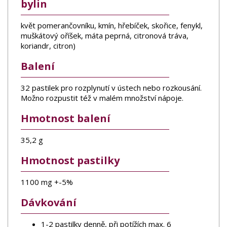
bylin
květ pomerančovníku, kmín, hřebíček, skořice, fenykl,
muškátový oříšek, máta peprná, citronová tráva,
koriandr, citron)
Balení
32 pastilek pro rozplynutí v ústech nebo rozkousání.
Možno rozpustit též v malém množství nápoje.
Hmotnost balení
35,2 g
Hmotnost pastilky
1100 mg +-5%
Dávkování
1-2 pastilky denně, při potížích max. 6