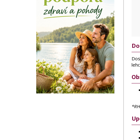
Do
Dosp
leh
Ob
*RH
Up