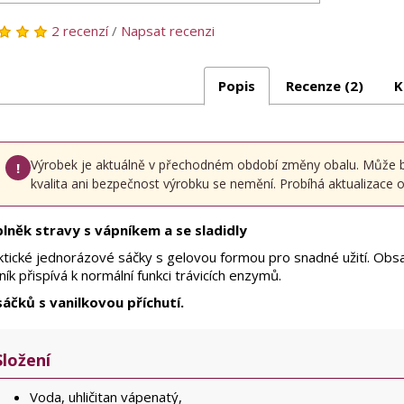
2 recenzí
/
Napsat recenzi
Popis
Recenze (2)
K
Výrobek je aktuálně v přechodném období změny obalu. Může být 
!
kvalita ani bezpečnost výrobku se nemění. Probíhá aktualizace oz
lněk stravy s vápníkem a se sladidly
ktické jednorázové sáčky s gelovou formou pro snadné užití. Obsa
ík přispívá k normální funkci trávicích enzymů.
sáčků s vanilkovou příchutí.
Složení
Voda, uhličitan vápenatý,