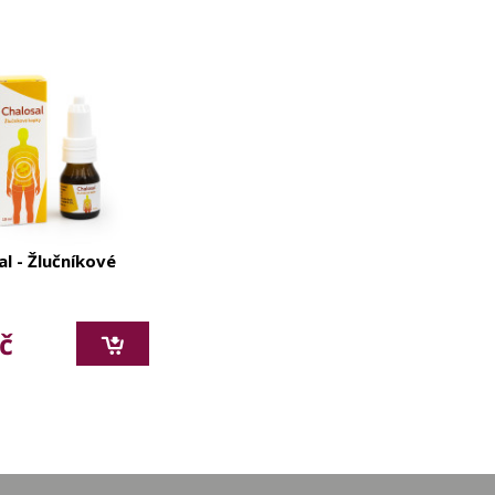
l - Žlučníkové
č