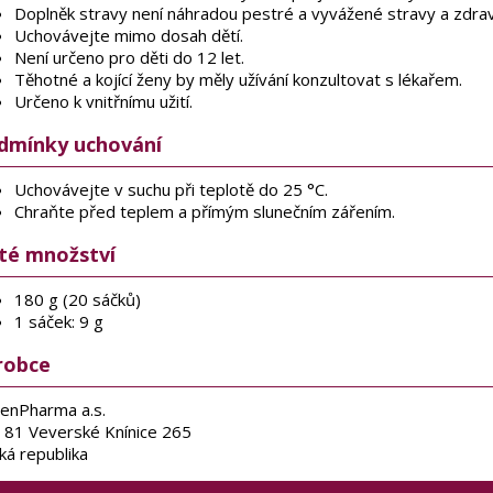
Doplněk stravy není náhradou pestré a vyvážené stravy a zdrav
Uchovávejte mimo dosah dětí.
Není určeno pro děti do 12 let.
Těhotné a kojící ženy by měly užívání konzultovat s lékařem.
Určeno k vnitřnímu užití.
dmínky uchování
Uchovávejte v suchu při teplotě do 25 °C.
Chraňte před teplem a přímým slunečním zářením.
sté množství
180 g (20 sáčků)
1 sáček: 9 g
robce
enPharma a.s.
 81 Veverské Knínice 265
ká republika