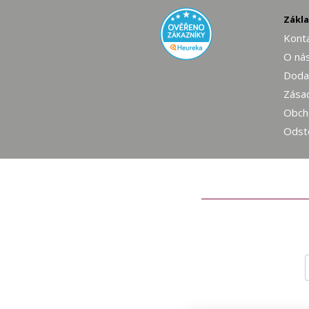
Zákl
Konta
O ná
Dodac
Zásad
Obch
Odst