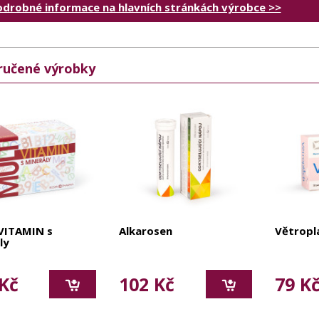
odrobné informace na hlavních stránkách výrobce >>
učené výrobky
VITAMIN s
Alkarosen
Větropl
ly
Kč
102 Kč
79 K