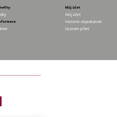
enefity
Můj účet
ídky
Můj účet
Historie objednávek
informace
ánek
Seznam přání