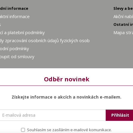
adní informace
Slevy a b
ktní informace
Akční nab
s
Ostatní 
í a platební podmínky
Mapa str
y zpracování osobních údajů fyzických osob
odní podmínky
oupit od smlouvy
Odběr novinek
Získejte informace o akcích a novinkách e-mailem.
E-
Přihlásit
mailová
adresa
Souhlasím se zasíláním e-mailové komunikace.