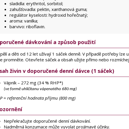
sladidla: erythritol, sorbitol;
zahušťovadla: pektin, xanthanová guma;
regulátor kyselosti: hydroxid hořečnatý;
aroma: vanilka;
barvivo: riboflavin.
poručené dávkování a způsob použití
ělí a děti od 12 let užívají 1 sáček denně. V případě potřeby lze 
ce promněte. Otevřete sáček a obsah užijte přímo nebo rozmíchej
sah živin v doporučené denní dávce (1 sáček)
Vápník – 272 mg (34 % RHP*)
(ve formě uhličitanu vápenatého 680 mg)
P = referenční hodnota příjmu (800 mg)
ozornění
Nepřekračujte doporučené denní dávkování.
Nadměrná konzumace může vyvolat projímavé účinky.