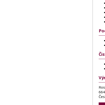
Po
Či
Vý
Ros
664
Čes