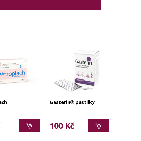
ach
Gasterin® pastilky
č
100 Kč