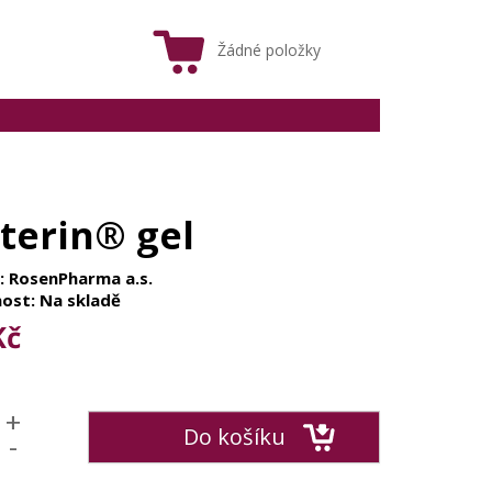
Žádné položky
terin® gel
: RosenPharma a.s.
ost: Na skladě
Kč
+
Do košíku
-