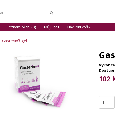
Seznam přání (0)
Můj účet
Nákupní košík
Gasterin® gel
Gas
Výrobce
Dostupn
102 