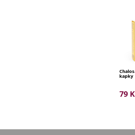
Chalosa
kapky
79 K