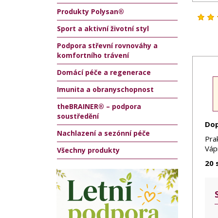
Produkty Polysan®
Sport a aktivní životní styl
Podpora střevní rovnováhy a
komfortního trávení
Domácí péče a regenerace
Imunita a obranyschopnost
theBRAINER® – podpora
soustředění
Dop
Nachlazení a sezónní péče
Pra
Vápn
Všechny produkty
20 