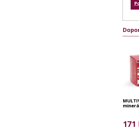
P
Dopor
MULTI
minerá
171 