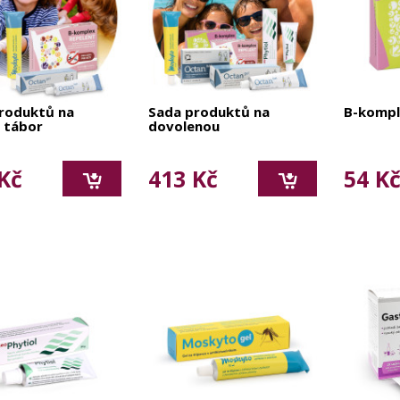
roduktů na
Sada produktů na
B-kompl
 tábor
dovolenou
Kč
413 Kč
54 K