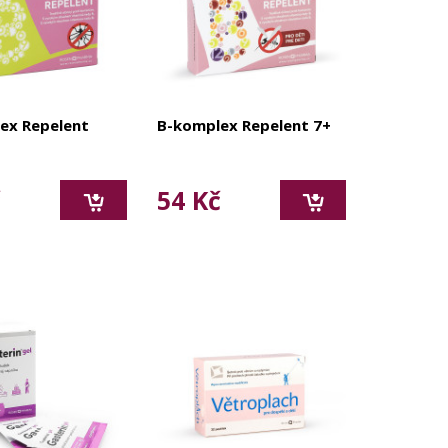
ex Repelent
B-komplex Repelent 7+
č
54 Kč