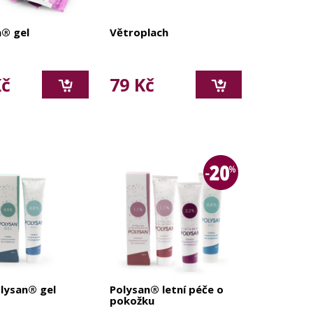
n® gel
Větroplach
Kč
79 Kč
olysan® gel
Polysan® letní péče o
pokožku