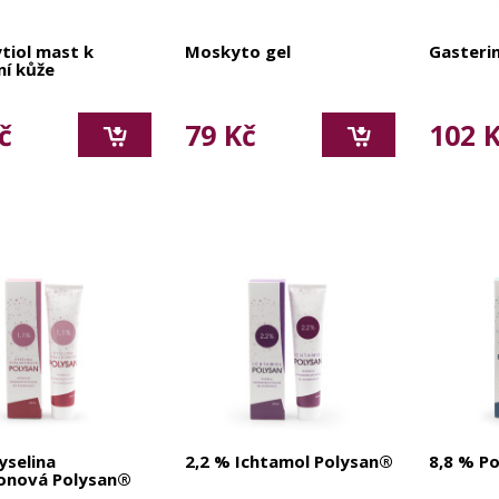
tiol mast k
Moskyto gel
Gasteri
ní kůže
č
79 Kč
102 
yselina
2,2 % Ichtamol Polysan®
8,8 % P
onová Polysan®