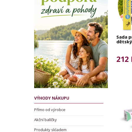
Sada p
dětský
212 
VÝHODY NÁKUPU
Přímo od výrobce
Akční balíčky
Produkty skladem