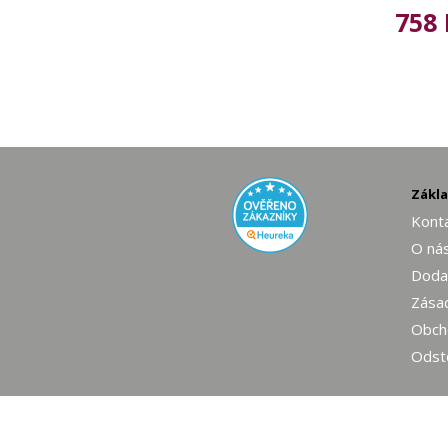
758 
Zákl
Konta
O ná
Dodac
Zásad
Obch
Odst