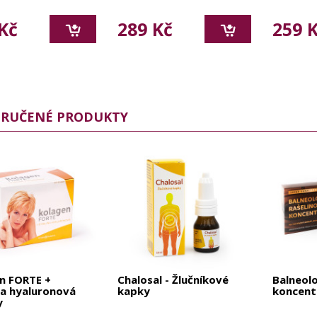
Kč
289 Kč
259 
RUČENÉ PRODUKTY
n FORTE +
Chalosal - Žlučníkové
Balneolo
na hyaluronová
kapky
koncent
y