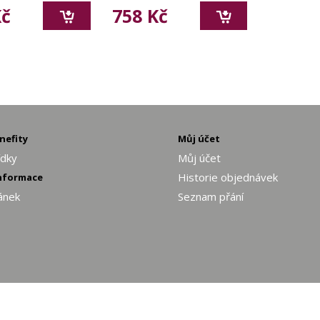
Kč
758 Kč
enefity
Můj účet
ídky
Můj účet
Historie objednávek
informace
ánek
Seznam přání