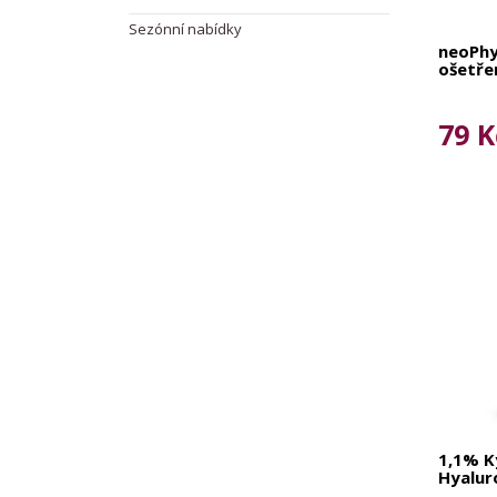
Sezónní nabídky
neoPhy
ošetře
79 K
1,1% K
Hyalur