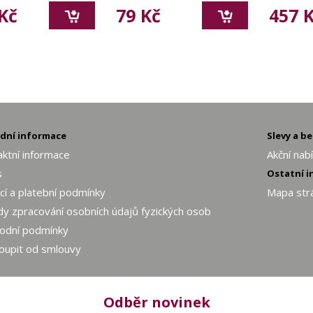
Kč
79 Kč
457 
adní informace
Slevy a b
ktní informace
Akční nab
s
Ostatní 
í a platební podmínky
Mapa str
y zpracování osobních údajů fyzických osob
odní podmínky
oupit od smlouvy
Odběr novinek