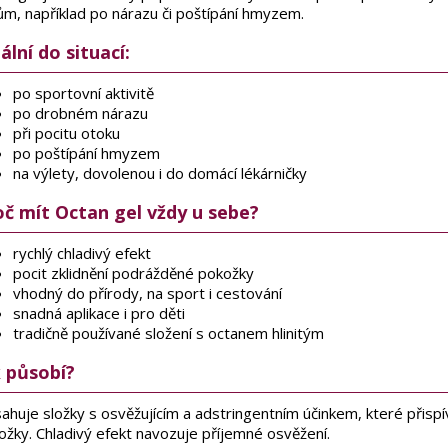
vům, například po nárazu či poštípání hmyzem.
ální do situací:
po sportovní aktivitě
po drobném nárazu
při pocitu otoku
po poštípání hmyzem
na výlety, dovolenou i do domácí lékárničky
oč mít Octan gel vždy u sebe?
rychlý chladivý efekt
pocit zklidnění podrážděné pokožky
vhodný do přírody, na sport i cestování
snadná aplikace i pro děti
tradičně používané složení s octanem hlinitým
k působí?
ahuje složky s osvěžujícím a adstringentním účinkem, které přispí
ožky. Chladivý efekt navozuje příjemné osvěžení.