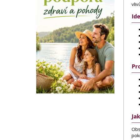
vli
Ide
Pr
Ja
Obs
pok