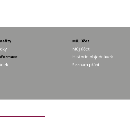
enefity
Můj účet
ídky
Můj účet
Historie objednávek
informace
ánek
Seznam přání