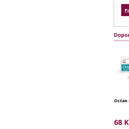
P
Dopor
Octan 
68 K