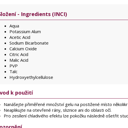
Složení - Ingredients (INCI)
Aqua
Potassium Alum
Acetic Acid
Sodium Bicarbonate
Calcium Oxide
Citric Acid
Malic Acid
PVP
Talc
Hydroxyethylcellulose
vod k použití
Nanášejte přiměřené množství gelu na postižené místo několikr
Neaplikujte na otevřené rány, sliznice ani do oblasti očí.
Pro zesílení chladivého efektu lze pokožku následně ošetřit s
ozornění