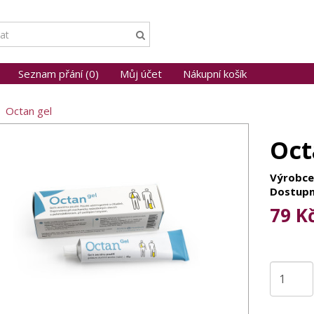
Seznam přání (0)
Můj účet
Nákupní košík
Octan gel
Oct
Výrobce
Dostupn
79 K