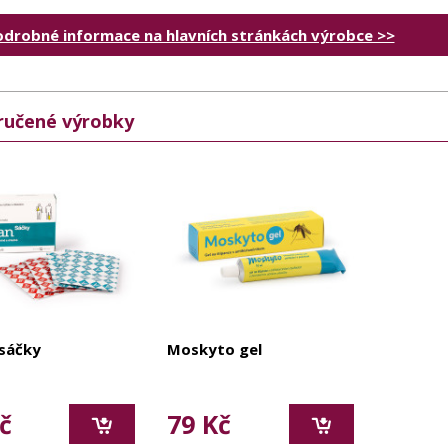
odrobné informace na hlavních stránkách výrobce >>
učené výrobky
sáčky
Moskyto gel
č
79 Kč