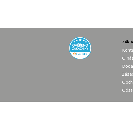
Zákl
Konta
O ná
Dodac
Zásad
Obch
Odst