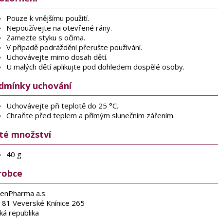
Pouze k vnějšímu použití.
Nepoužívejte na otevřené rány.
Zamezte styku s očima.
V případě podráždění přerušte používání.
Uchovávejte mimo dosah dětí.
U malých dětí aplikujte pod dohledem dospělé osoby.
dmínky uchování
Uchovávejte při teplotě do 25 °C.
Chraňte před teplem a přímým slunečním zářením.
sté množství
40 g
robce
enPharma a.s.
 81 Veverské Knínice 265
ká republika