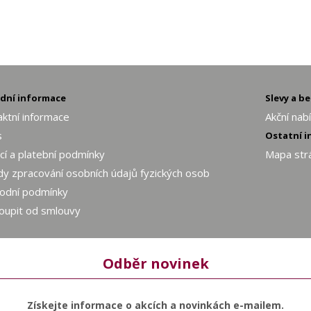
adní informace
Slevy a b
ktní informace
Akční nab
s
Ostatní 
í a platební podmínky
Mapa str
y zpracování osobních údajů fyzických osob
odní podmínky
oupit od smlouvy
Odběr novinek
Získejte informace o akcích a novinkách e-mailem.