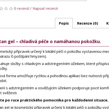
0 recenzí
/
Napsat recenzi
Popis
Recenze (0)
K
tan gel – chladivá péče o namáhanou pokožku.
metický přípravek určený k lokální péči o pokožku vystavenou mec
nárazu či poštípání hmyzem).
ahuje složky s chladivým a adstringentním účinkem, které přispíva
ožky.
ová forma umožňuje rychlou a pohodlnou aplikaci bez nutnosti př
obit.
žení s adstringentním a osvěžujícím účinkem podporuje pocit komf
t svěžesti.
te po ruce praktického pomocníka pro každodenní situace.
an gel je kosmetický přípravek určený k lokální péči o pokožku v