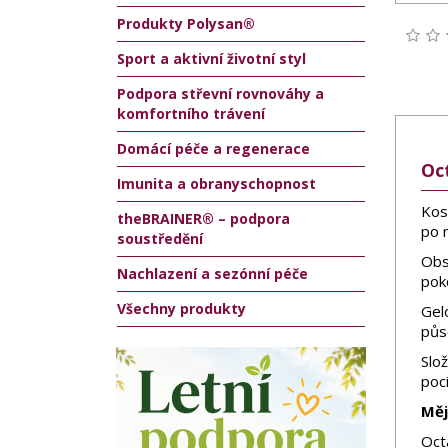
Produkty Polysan®
Sport a aktivní životní styl
Podpora střevní rovnováhy a
komfortního trávení
Domácí péče a regenerace
Oc
Imunita a obranyschopnost
Kos
theBRAINER® – podpora
po 
soustředění
Obs
Nachlazení a sezónní péče
pok
Všechny produkty
Gel
půs
Slo
poci
Měj
Oct