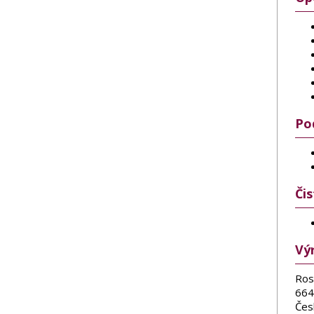
Po
Či
Vý
Ros
664
Čes