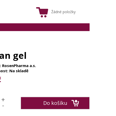
Žádné položky
an gel
: RosenPharma a.s.
ost: Na skladě
č
+
Do košíku
-