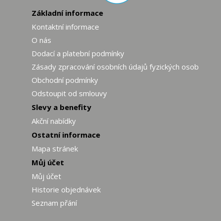
Základní informace
Kontaktní informace
O nás
Dodací a platební podmínky
Zásady zpracování osobních údajů fyzických osob
Obchodní podmínky
Odstoupit od smlouvy
Slevy a benefity
Akční nabídky
Ostatní informace
Mapa stránek
Můj účet
Můj účet
Historie objednávek
Seznam přání