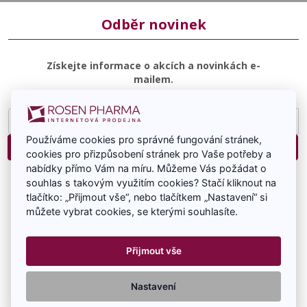
Odběr novinek
Získejte informace o akcích a novinkách e-
mailem.
E-
mailová
Používáme cookies pro správné fungování stránek,
adresa
Přihlásit
cookies pro přizpůsobení stránek pro Vaše potřeby a
nabídky přímo Vám na míru. Můžeme Vás požádat o
Souhlasím se zasíláním e-mailové komunikace.
souhlas s takovým využitím cookies? Stačí kliknout na
tlačítko: „Přijmout vše“, nebo tlačítkem „Nastavení“ si
můžete vybrat cookies, se kterými souhlasíte.
Přijmout vše
RosenPharma a.s. 2026 Všechna práva vyhrazena -
Nastavení
www.rosenpharma.cz