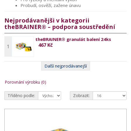
Probudí, osvěží, zažene únavu
Nejprodávanějši v kategorii
theBRAINER® – podpora soustředění
theBRAINER® granulát balení 24ks
467 Kč
1
Další nejprodávanejší
Porovnání výrobku (0)
Tříděno podle:
Zobrazit: