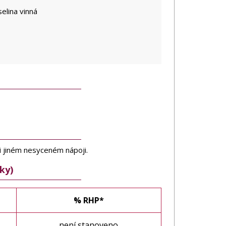
selina vinná
 jiném nesyceném nápoji.
ky)
% RHP*
není stanoveno