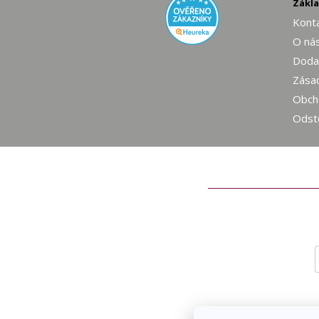
Zákl
Konta
O ná
Dodac
Zásad
Obch
Odst