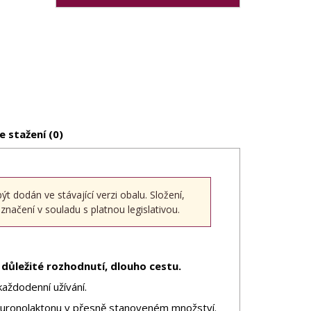
e stažení (0)
dodán ve stávající verzi obalu. Složení,
načení v souladu s platnou legislativou.
 důležité rozhodnutí, dlouho cestu.
aždodenní užívání.
kuronolaktonu v přesně stanoveném množství.