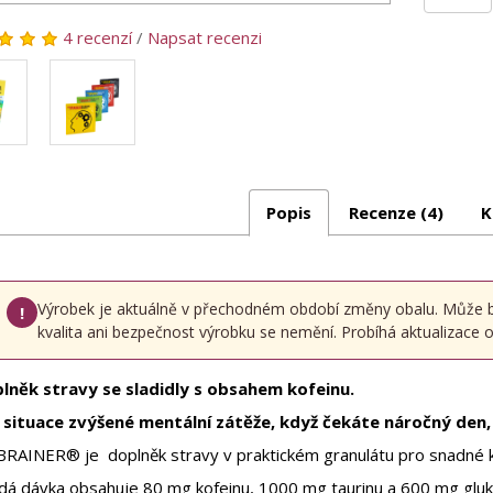
4 recenzí
/
Napsat recenzi
Popis
Recenze (4)
K
Výrobek je aktuálně v přechodném období změny obalu. Může být 
!
kvalita ani bezpečnost výrobku se nemění. Probíhá aktualizace oz
lněk stravy se sladidly s obsahem kofeinu.
 situace zvýšené mentální zátěže, když čekáte náročný den,
BRAINER® je doplněk stravy v praktickém granulátu pro snadné k
dá dávka obsahuje 80 mg kofeinu, 1000 mg taurinu a 600 mg glu