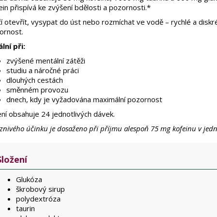
in přispívá ke zvýšení bdělosti a pozornosti.*
í otevřít, vysypat do úst nebo rozmíchat ve vodě – rychlé a diskré
ornost.
lní při:
zvýšené mentální zátěži
studiu a náročné práci
dlouhých cestách
směnném provozu
dnech, kdy je vyžadována maximální pozornost
ení obsahuje 24 jednotlivých dávek.
znivého účinku je dosaženo při příjmu alespoň 75 mg kofeinu v jedn
Složení
Glukóza
škrobový sirup
polydextróza
taurin