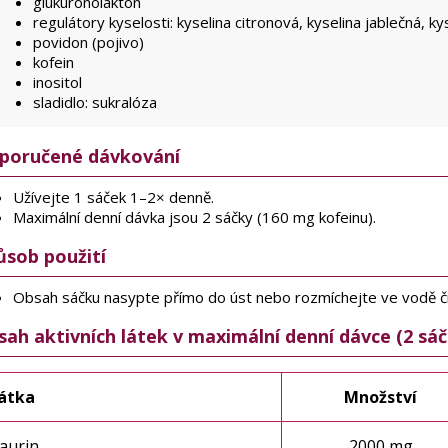
glukuronolakton
regulátory kyselosti: kyselina citronová, kyselina jablečná, ky
povidon (pojivo)
kofein
inositol
sladidlo: sukralóza
poručené dávkování
Užívejte 1 sáček 1–2× denně.
Maximální denní dávka jsou 2 sáčky (160 mg kofeinu).
ůsob použití
Obsah sáčku nasypte přímo do úst nebo rozmíchejte ve vodě či
ah aktivních látek v maximální denní dávce (2 sáč
átka
Množství
aurin
2000 mg