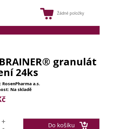
Žádné položky
BRAINER® granulát
ení 24ks
: RosenPharma a.s.
ost: Na skladě
Kč
+
Do košíku
-