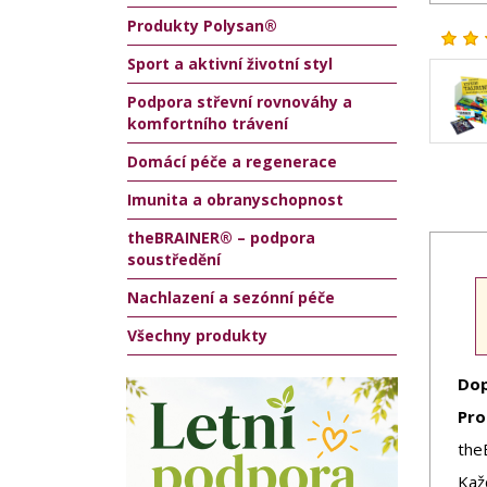
Produkty Polysan®
Sport a aktivní životní styl
Podpora střevní rovnováhy a
komfortního trávení
Domácí péče a regenerace
Imunita a obranyschopnost
theBRAINER® – podpora
soustředění
Nachlazení a sezónní péče
Všechny produkty
Dop
Pro
the
Kaž