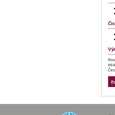
Či
Vý
Ros
664
Čes
P