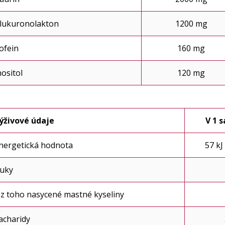
lukuronolakton
1200 mg
ofein
160 mg
nositol
120 mg
ýživové údaje
V 1 s
nergetická hodnota
57 kJ
uky
 z toho nasycené mastné kyseliny
acharidy