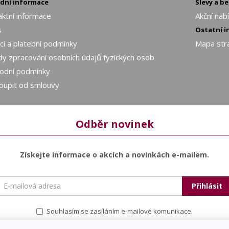
adní informace
Slevy a b
ktní informace
Akční nab
s
Ostatní 
í a platební podmínky
Mapa str
y zpracování osobních údajů fyzických osob
odní podmínky
oupit od smlouvy
Odběr novinek
Získejte informace o akcích a novinkách e-mailem.
E-
Přihlásit
mailová
adresa
Souhlasím se zasíláním e-mailové komunikace.