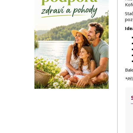
Kofe
Stač
poz
Ideá
Bal
*Pří