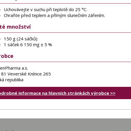
Uchovávejte v suchu při teplotě do 25 °C.
Chraňte před teplem a přímým slunečním zářením.
sté množství
150 g (24 sáčků)
1 sáček 6 150 mg ± 5 %
robce
enPharma a.s.
 81 Veverské Knínice 265
ká republika
odrobné informace na hlavních stránkách výrobce >>