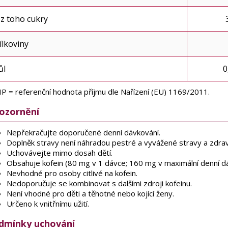
 z toho cukry
ílkoviny
ůl
0
P = referenční hodnota příjmu dle Nařízení (EU) 1169/2011.
ozornění
Nepřekračujte doporučené denní dávkování.
Doplněk stravy není náhradou pestré a vyvážené stravy a zdrav
Uchovávejte mimo dosah dětí.
Obsahuje kofein (80 mg v 1 dávce; 160 mg v maximální denní dá
Nevhodné pro osoby citlivé na kofein.
Nedoporučuje se kombinovat s dalšími zdroji kofeinu.
Není vhodné pro děti a těhotné nebo kojící ženy.
Určeno k vnitřnímu užití.
dmínky uchování