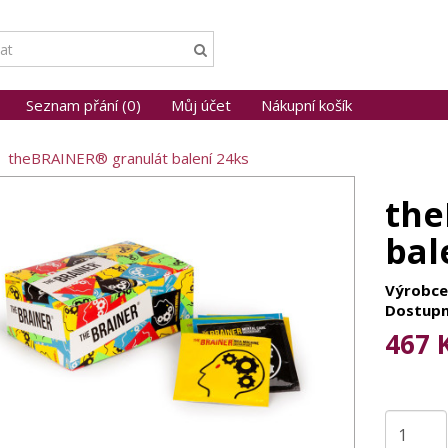
Seznam přání (0)
Můj účet
Nákupní košík
theBRAINER® granulát balení 24ks
the
bal
Výrobce
Dostupn
467 