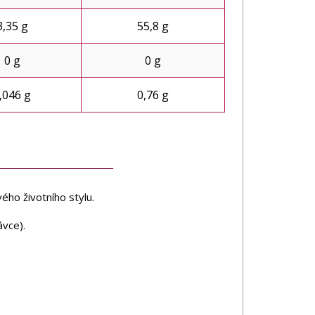
3,35 g
55,8 g
0 g
0 g
,046 g
0,76 g
ého životního stylu.
vce).