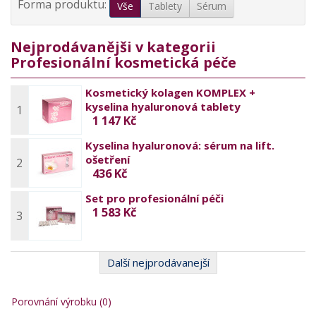
Forma produktu:
Vše
Tablety
Sérum
Nejprodávanějši v kategorii
Profesionální kosmetická péče
Kosmetický kolagen KOMPLEX +
kyselina hyaluronová tablety
1
1 147 Kč
Kyselina hyaluronová: sérum na lift.
ošetření
2
436 Kč
Set pro profesionální péči
1 583 Kč
3
Další nejprodávanejší
Porovnání výrobku (0)