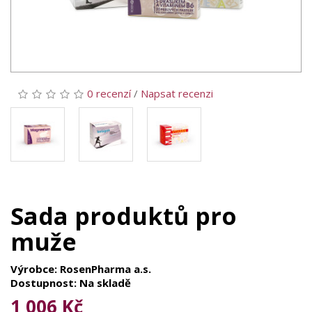
0 recenzí
/
Napsat recenzi
Sada produktů pro
muže
Výrobce: RosenPharma a.s.
Dostupnost: Na skladě
1 006 Kč