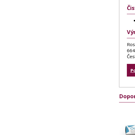
Či
Vý
Ros
664
Čes
P
Dopor