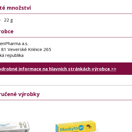
sté množství
22 g
robce
enPharma a.s.
 81 Veverské Knínice 265
ká republika
odrobné informace na hlavních stránkách výrobce >>
učené výrobky