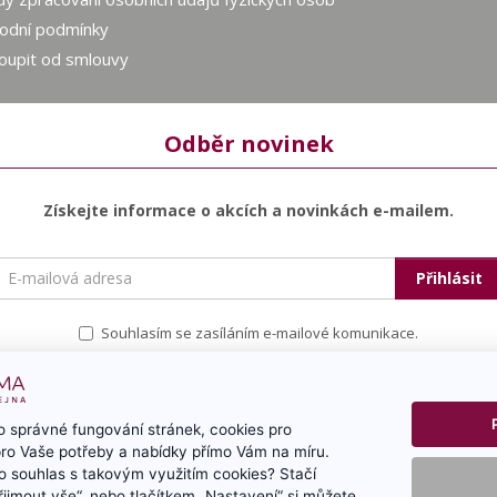
odní podmínky
oupit od smlouvy
Odběr novinek
Získejte informace o akcích a novinkách e-mailem.
E-
Přihlásit
mailová
adresa
Souhlasím se zasíláním e-mailové komunikace.
 správné fungování stránek, cookies pro
pro Vaše potřeby a nabídky přímo Vám na míru.
 souhlas s takovým využitím cookies? Stačí
„Přijmout vše“, nebo tlačítkem „Nastavení“ si můžete