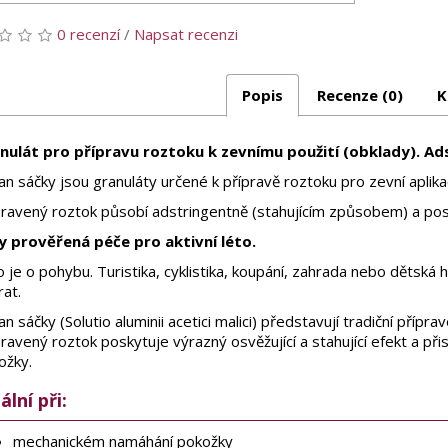
0 recenzí
/
Napsat recenzi
Popis
Recenze (0)
K
nulát pro přípravu roztoku k zevnímu použití (obklady). Ad
n sáčky jsou granuláty určené k přípravě roztoku pro zevní aplika
pravený roztok působí adstringentně (stahujícím způsobem) a posky
y prověřená péče pro aktivní léto.
 je o pohybu. Turistika, cyklistika, koupání, zahrada nebo dětská h
at.
n sáčky (Solutio aluminii acetici malici) představují tradiční přípr
ravený roztok poskytuje výrazný osvěžující a stahující efekt a př
ožky.
ální při:
mechanickém namáhání pokožky