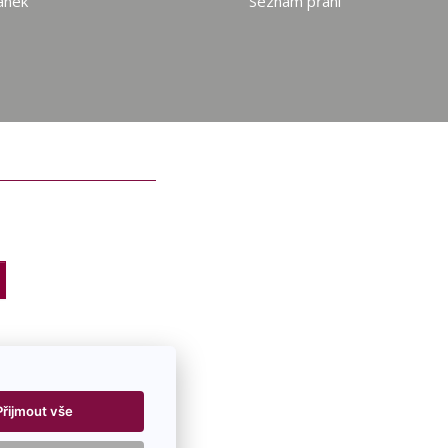
ánek
Seznam přání
Přijmout vše