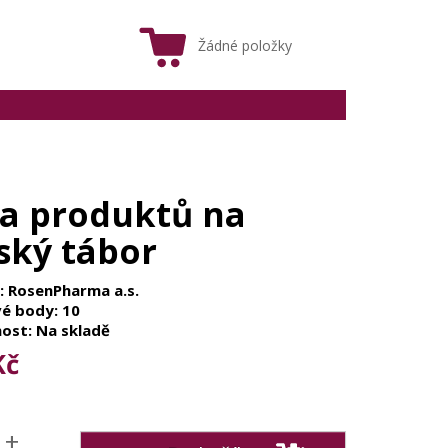
Žádné položky
a produktů na
ský tábor
: RosenPharma a.s.
é body: 10
ost: Na skladě
Kč
+