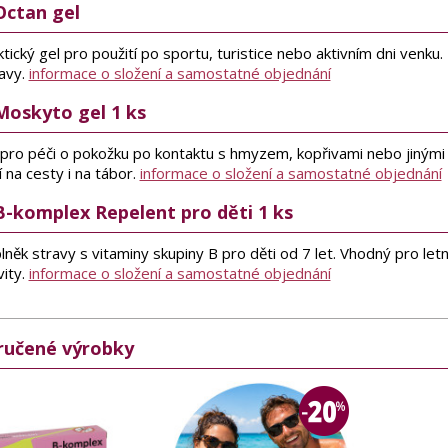
Octan gel
tický gel pro použití po sportu, turistice nebo aktivním dni venku
avy.
informace o složení a samostatné objednání
Moskyto gel 1 ks
 pro péči o pokožku po kontaktu s hmyzem, kopřivami nebo jinými 
 na cesty i na tábor.
informace o složení a samostatné objednání
B-komplex Repelent pro děti 1 ks
něk stravy s vitaminy skupiny B pro děti od 7 let. Vhodný pro let
vity.
informace o složení a samostatné objednání
učené výrobky