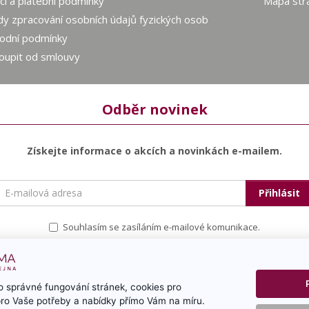
í a platební podmínky
Mapa str
y zpracování osobních údajů fyzických osob
odní podmínky
oupit od smlouvy
Odběr novinek
Získejte informace o akcích a novinkách e-mailem.
E-
Přihlásit
mailová
adresa
Souhlasím se zasíláním e-mailové komunikace.
 správné fungování stránek, cookies pro
pro Vaše potřeby a nabídky přímo Vám na míru.