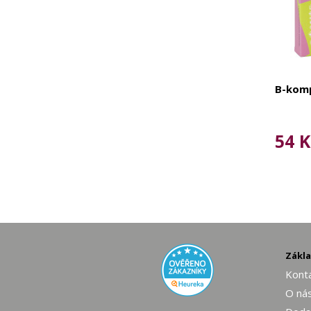
B-komp
54 K
Zákl
Konta
O ná