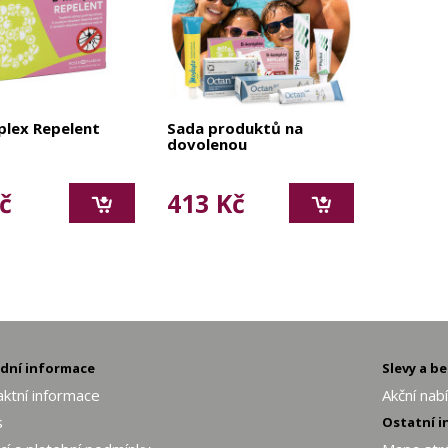
lex Repelent
Sada produktů na
dovolenou
č
413 Kč
adní informace
Slevy a b
ktní informace
Akční nab
s
Ostatní 