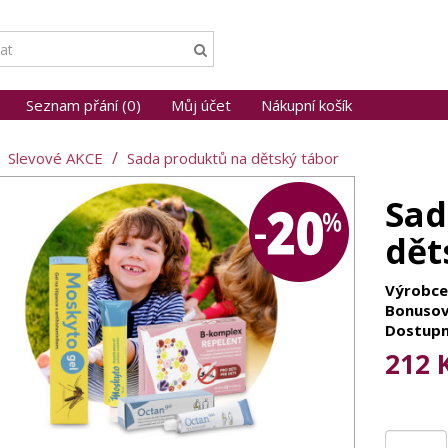
Seznam přání (0)
Můj účet
Nákupní košík
Slevové AKCE
Sada produktů na dětský tábor
Sad
dět
Výrobce
Bonusov
Dostupn
212 