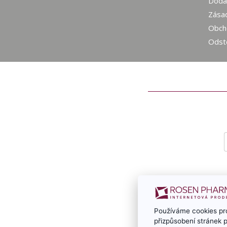
Dodac
Zásad
Obch
Odst
Používáme cookies pro
přizpůsobení stránek 