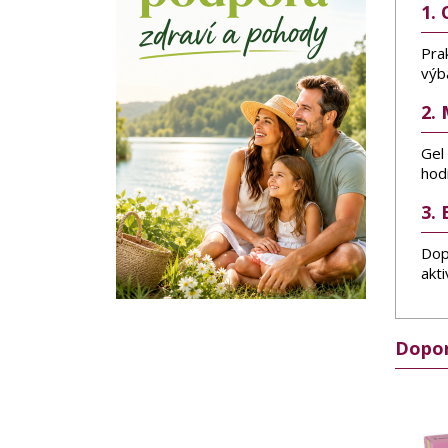
1. 
Prak
výb
2. 
Gel
hodí
3. 
Dopl
akti
Dopor