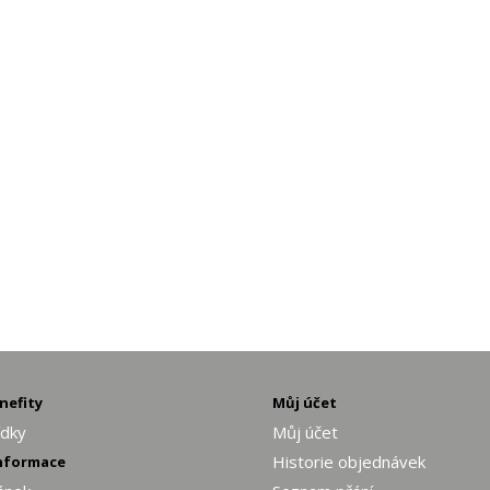
enefity
Můj účet
ídky
Můj účet
Historie objednávek
informace