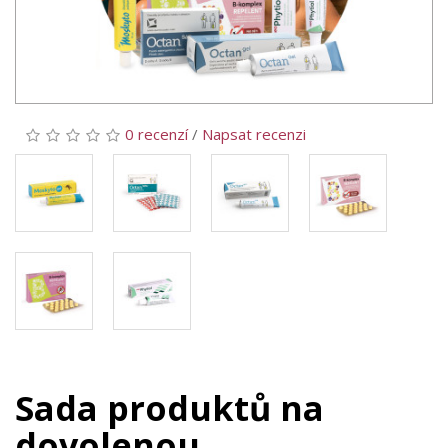
0 recenzí
/
Napsat recenzi
Sada produktů na
dovolenou