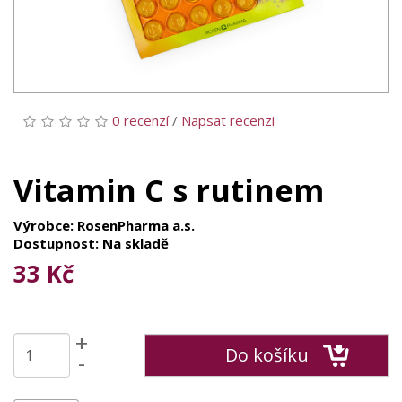
0 recenzí
/
Napsat recenzi
Vitamin C s rutinem
Výrobce: RosenPharma a.s.
Dostupnost: Na skladě
33 Kč
+
Do košíku
-