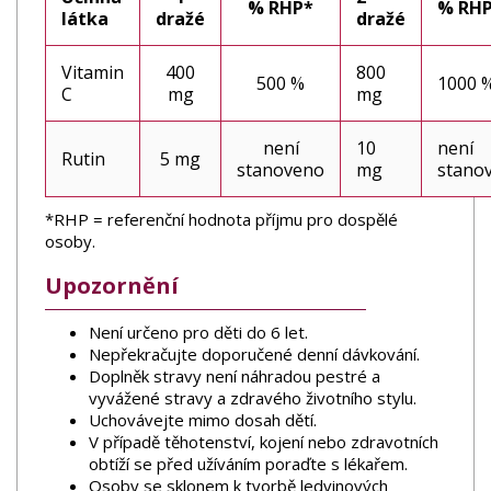
% RHP*
% RH
látka
dražé
dražé
Vitamin
400
800
500 %
1000 
C
mg
mg
není
10
není
Rutin
5 mg
stanoveno
mg
stano
*RHP = referenční hodnota příjmu pro dospělé
osoby.
Upozornění
Není určeno pro děti do 6 let.
Nepřekračujte doporučené denní dávkování.
Doplněk stravy není náhradou pestré a
vyvážené stravy a zdravého životního stylu.
Uchovávejte mimo dosah dětí.
V případě těhotenství, kojení nebo zdravotních
obtíží se před užíváním poraďte s lékařem.
Osoby se sklonem k tvorbě ledvinových