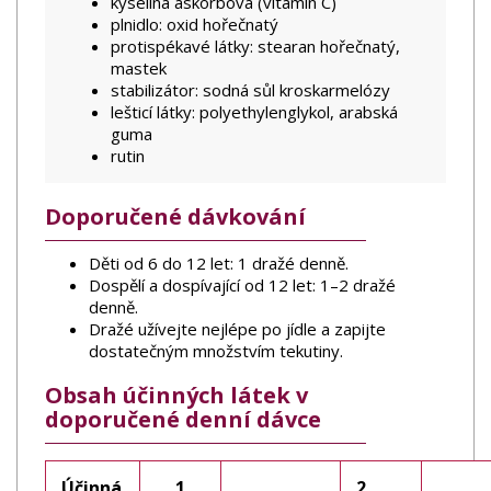
kyselina askorbová (vitamin C)
plnidlo: oxid hořečnatý
protispékavé látky: stearan hořečnatý,
mastek
stabilizátor: sodná sůl kroskarmelózy
lešticí látky: polyethylenglykol, arabská
guma
rutin
Doporučené dávkování
Děti od 6 do 12 let: 1 dražé denně.
Dospělí a dospívající od 12 let: 1–2 dražé
denně.
Dražé užívejte nejlépe po jídle a zapijte
dostatečným množstvím tekutiny.
Obsah účinných látek v
doporučené denní dávce
Účinná
1
2