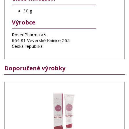
30 g
Výrobce
RosenPharma a.s.
664 81 Veverské Knínice 265
Česká republika
Doporučené výrobky