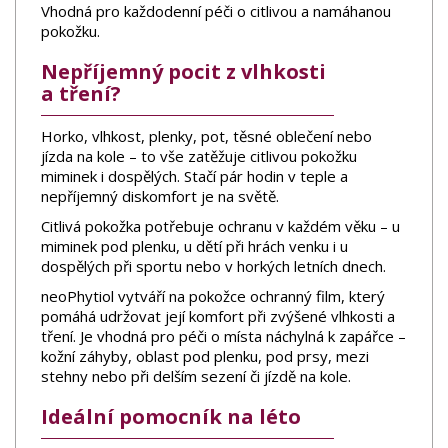
Vhodná pro každodenní péči o citlivou a namáhanou
pokožku.
Nepříjemný pocit z vlhkosti
a tření?
Horko, vlhkost, plenky, pot, těsné oblečení nebo
jízda na kole – to vše zatěžuje citlivou pokožku
miminek i dospělých. Stačí pár hodin v teple a
nepříjemný diskomfort je na světě.
Citlivá pokožka potřebuje ochranu v každém věku – u
miminek pod plenku, u dětí při hrách venku i u
dospělých při sportu nebo v horkých letních dnech.
neoPhytiol vytváří na pokožce ochranný film, který
pomáhá udržovat její komfort při zvýšené vlhkosti a
tření. Je vhodná pro péči o místa náchylná k zapářce –
kožní záhyby, oblast pod plenku, pod prsy, mezi
stehny nebo při delším sezení či jízdě na kole.
Ideální pomocník na léto