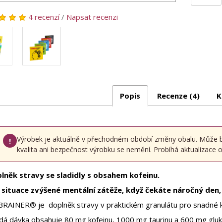
4 recenzí
/
Napsat recenzi
Popis
Recenze (4)
K
Výrobek je aktuálně v přechodném období změny obalu. Může být 
!
kvalita ani bezpečnost výrobku se nemění. Probíhá aktualizace oz
lněk stravy se sladidly s obsahem kofeinu.
 situace zvýšené mentální zátěže, když čekáte náročný den,
BRAINER® je doplněk stravy v praktickém granulátu pro snadné k
dá dávka obsahuje 80 mg kofeinu, 1000 mg taurinu a 600 mg glu