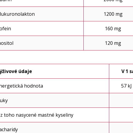
lukuronolakton
1200 mg
ofein
160 mg
nositol
120 mg
ýživové údaje
V 1 s
nergetická hodnota
57 kJ
uky
 z toho nasycené mastné kyseliny
acharidy