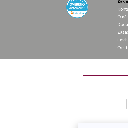
Zákl
Konta
O ná
Dodac
Zásad
Obch
Odst