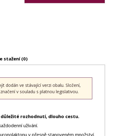
e stažení (0)
dodán ve stávající verzi obalu. Složení,
načení v souladu s platnou legislativou.
 důležité rozhodnutí, dlouho cestu.
aždodenní užívání.
kuronolaktonu v přesně stanoveném množství.