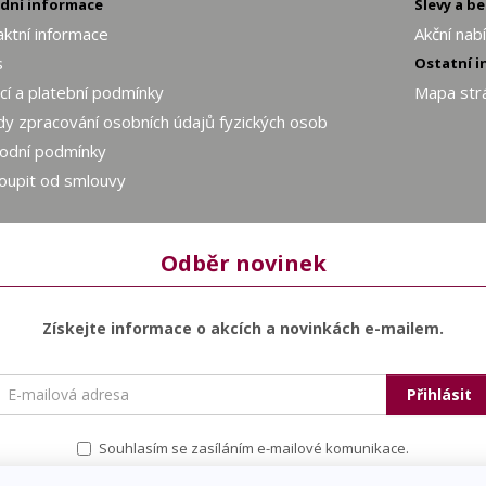
adní informace
Slevy a b
ktní informace
Akční nab
s
Ostatní 
í a platební podmínky
Mapa str
y zpracování osobních údajů fyzických osob
odní podmínky
oupit od smlouvy
Odběr novinek
Získejte informace o akcích a novinkách e-mailem.
E-
Přihlásit
mailová
adresa
Souhlasím se zasíláním e-mailové komunikace.