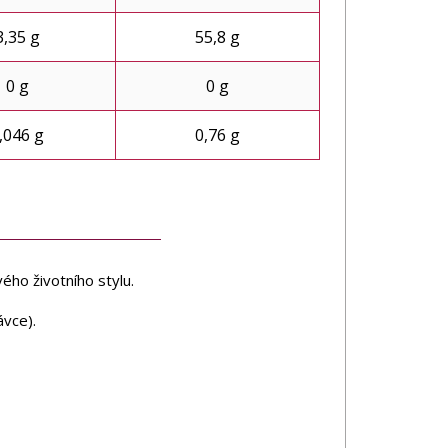
3,35 g
55,8 g
0 g
0 g
,046 g
0,76 g
ého životního stylu.
vce).