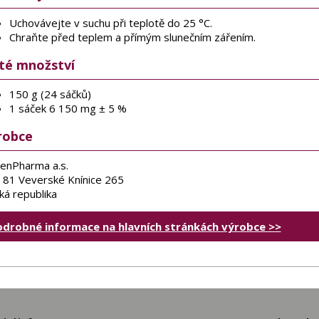
Uchovávejte v suchu při teplotě do 25 °C.
Chraňte před teplem a přímým slunečním zářením.
sté množství
150 g (24 sáčků)
1 sáček 6 150 mg ± 5 %
robce
enPharma a.s.
 81 Veverské Knínice 265
ká republika
odrobné informace na hlavních stránkách výrobce >>