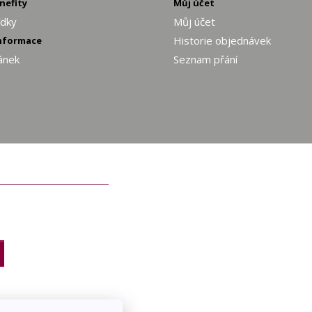
enefity
Můj účet
ídky
Můj účet
Historie objednávek
informace
ánek
Seznam přání