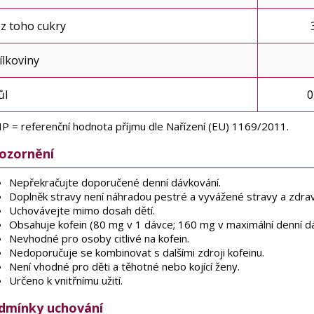
 z toho cukry
ílkoviny
ůl
0
P = referenční hodnota příjmu dle Nařízení (EU) 1169/2011.
ozornění
Nepřekračujte doporučené denní dávkování.
Doplněk stravy není náhradou pestré a vyvážené stravy a zdrav
Uchovávejte mimo dosah dětí.
Obsahuje kofein (80 mg v 1 dávce; 160 mg v maximální denní dá
Nevhodné pro osoby citlivé na kofein.
Nedoporučuje se kombinovat s dalšími zdroji kofeinu.
Není vhodné pro děti a těhotné nebo kojící ženy.
Určeno k vnitřnímu užití.
dmínky uchování