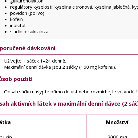
glukuronolakton
regulátory kyselosti: kyselina citronová, kyselina jablečná, ky
povidon (pojivo)
kofein
inositol
sladidlo: sukralóza
poručené dávkování
Užívejte 1 sáček 1–2× denně.
Maximální denní dávka jsou 2 sáčky (160 mg kofeinu).
ůsob použití
Obsah sáčku nasypte přímo do úst nebo rozmíchejte ve vodě či
ah aktivních látek v maximální denní dávce (2 sáč
átka
Množství
aurin
2000 mg