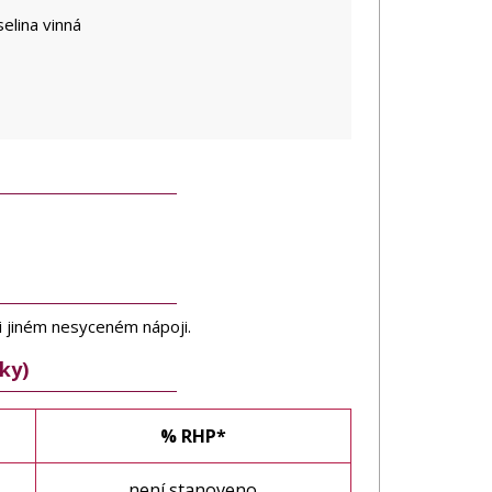
selina vinná
 jiném nesyceném nápoji.
ky)
% RHP*
není stanoveno