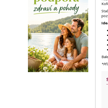
Kofe
Stač
poz
Ideá
Bal
*Pří