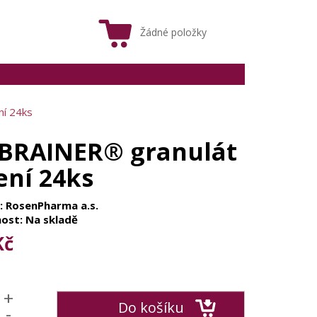
Žádné položky
ní 24ks
BRAINER® granulát
ení 24ks
: RosenPharma a.s.
ost: Na skladě
Kč
+
Do košíku
-