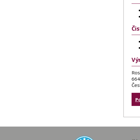
Či
Vý
Ros
664
Čes
P