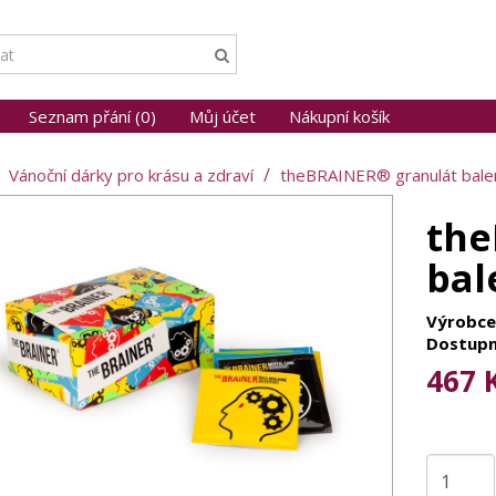
Seznam přání (0)
Můj účet
Nákupní košík
Vánoční dárky pro krásu a zdraví
theBRAINER® granulát bale
the
bal
Výrobce
Dostupn
467 