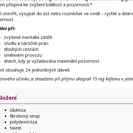
in přispívá ke zvýšení bdělosti a pozornosti.*
í otevřít, vysypat do úst nebo rozmíchat ve vodě – rychlé a diskré
ornost.
lní při:
zvýšené mentální zátěži
studiu a náročné práci
dlouhých cestách
směnném provozu
dnech, kdy je vyžadována maximální pozornost
ení obsahuje 24 jednotlivých dávek.
znivého účinku je dosaženo při příjmu alespoň 75 mg kofeinu v jedn
Složení
Glukóza
škrobový sirup
polydextróza
taurin