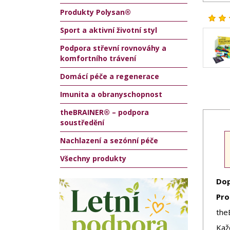
Produkty Polysan®
Sport a aktivní životní styl
Podpora střevní rovnováhy a
komfortního trávení
Domácí péče a regenerace
Imunita a obranyschopnost
theBRAINER® – podpora
soustředění
Nachlazení a sezónní péče
Všechny produkty
Dop
Pro
the
Kaž