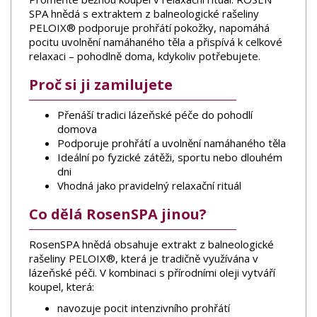
SPA hnědá s extraktem z balneologické rašeliny
PELOIX® podporuje prohřátí pokožky, napomáhá
pocitu uvolnění namáhaného těla a přispívá k celkové
relaxaci – pohodlně doma, kdykoliv potřebujete.
Proč si ji zamilujete
Přenáší tradici lázeňské péče do pohodlí
domova
Podporuje prohřátí a uvolnění namáhaného těla
Ideální po fyzické zátěži, sportu nebo dlouhém
dni
Vhodná jako pravidelný relaxační rituál
Co dělá RosenSPA jinou?
RosenSPA hnědá obsahuje extrakt z balneologické
rašeliny PELOIX®, která je tradičně využívána v
lázeňské péči. V kombinaci s přírodními oleji vytváří
koupel, která:
navozuje pocit intenzivního prohřátí