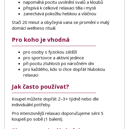
napomáhá pocitu uvolnění svalů a kloubů
přispívá k celkové relaxaci těla i mysli
zanechává pokožku hebkou a vláčnou
Stačí 20 minut a obyčejná vana se promění v malý
domácí wellness rituál.
Pro koho je vhodná
pro osoby s fyzickou zátěží
pro sportovce a aktivní jedince
při pocitu ztuhlosti po náročném dni
pro každého, kdo si chce dopřát hlubokou
relaxaci
Jak často používat?
Koupel můžete dopřát 2–3× týdně nebo dle
individuální potřeby.
Pro intenzivnější relaxaci doporučujeme sérii 5
koupelí po sobě (1 balení).