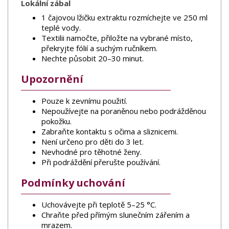
Lokální zábal
1 čajovou lžičku extraktu rozmíchejte ve 250 ml
teplé vody.
Textilii namočte, přiložte na vybrané místo,
překryjte fólií a suchým ručníkem.
Nechte působit 20–30 minut.
Upozornění
Pouze k zevnímu použití.
Nepoužívejte na poraněnou nebo podrážděnou
pokožku.
Zabraňte kontaktu s očima a sliznicemi.
Není určeno pro děti do 3 let.
Nevhodné pro těhotné ženy.
Při podráždění přerušte používání.
Podmínky uchování
Uchovávejte při teplotě 5–25 °C.
Chraňte před přímým slunečním zářením a
mrazem.