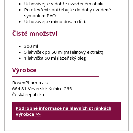
Uchovávejte v dobře uzavřeném obalu.
Po otevření spotřebujte do doby uvedené
symbolem PAO.
Uchovávejte mimo dosah dětí.
Čisté množství
300 ml
5 lahviček po 50 ml (rašelinový extrakt)
1 lahvička 50 ml (lázeňský olej)
Výrobce
RosenPharma a.s.
664 81 Veverské Knínice 265
Česká republika
Podrobné informace na hlavních stránkách
výrobce >>