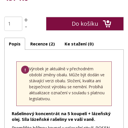
+
Do košíku
-
Popis
Recenze (2)
Ke stažení (0)
Výrobek je aktuálně v přechodném
!
období změny obalu. Může být dodán ve
stávající verzi obalu. Složení, kvalita ani
bezpečnost výrobku se nemění. Probíhá
aktualizace označení v souladu s platnou
legislativou.
Rašelinový koncentrát na 5 koupelí + lázeňský
olej. Síla lázeňské rašeliny ve vaší vaně.
Proměňte běžnou koupel v relaxační rituál. ROSEN