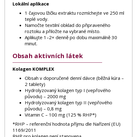
Lokální aplikace
1 čajovou lžičku extraktu rozmíchejte ve 250 ml
teplé vody.
Namočte textilní obklad do připraveného
roztoku a přiložte na vybrané místo.
Aplikujte 1–2× denně po dobu maximálně 30
minut.
Obsah aktivních látek
Kolagen KOMPLEX
Obsah v doporučené denní dávce (běžná kúra –
2 tablety)
Hydrolyzovaný kolagen typ I (vepřového
původu) – 2000 mg
Hydrolyzovaný kolagen typ II (vepřového
původu) – 0,8 mg
Vitamin C – 100 mg (125 % RHP*)
*RHP – referenční hodnota příjmu dle Nařízení (EU)
1169/2011
RHP pro kolagen není stanovena.