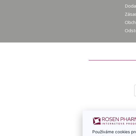
Dodac
Zásad
Obch
Odst
Používáme cookies pro