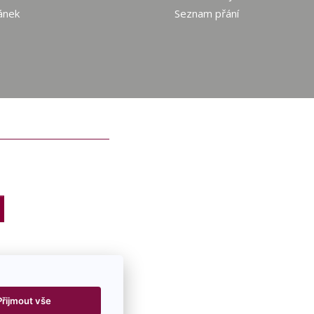
ánek
Seznam přání
Přijmout vše