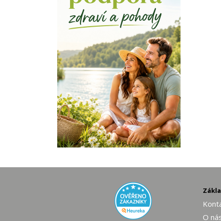
Zákl
Konta
O ná