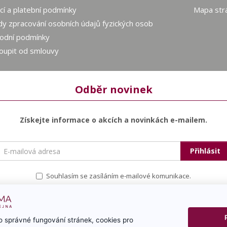
í a platební podmínky
Mapa str
y zpracování osobních údajů fyzických osob
odní podmínky
oupit od smlouvy
Odběr novinek
Získejte informace o akcích a novinkách e-mailem.
E-
Přihlásit
mailová
adresa
Souhlasím se zasíláním e-mailové komunikace.
 správné fungování stránek, cookies pro