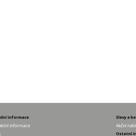
adní informace
Slevy a b
ktní informace
Akční nab
s
Ostatní 