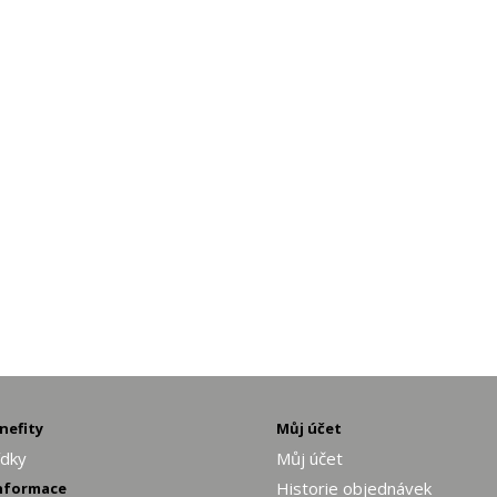
enefity
Můj účet
ídky
Můj účet
Historie objednávek
informace