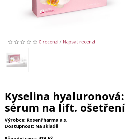
0 recenzí
/
Napsat recenzi
Kyselina hyaluronová:
sérum na lift. ošetření
Výrobce: RosenPharma a.s.
Dostupnost: Na skladě
Původní cena: 436 Kč