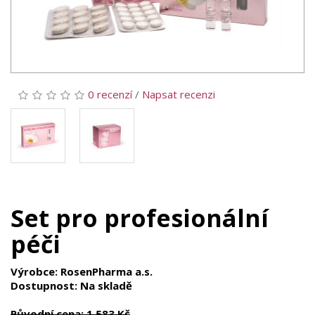
0 recenzí
/
Napsat recenzi
Set pro profesionální
péči
Výrobce: RosenPharma a.s.
Dostupnost: Na skladě
Původní cena: 1 583 Kč