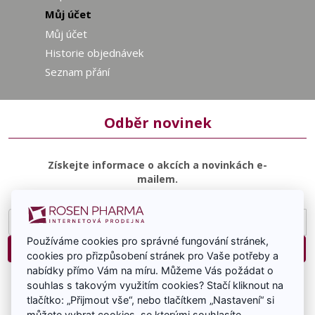
Můj účet
Můj účet
Historie objednávek
Seznam přání
Odběr novinek
Získejte informace o akcích a novinkách e-
mailem.
E-
mailová
Používáme cookies pro správné fungování stránek,
adresa
Přihlásit
cookies pro přizpůsobení stránek pro Vaše potřeby a
nabídky přímo Vám na míru. Můžeme Vás požádat o
Souhlasím se zasíláním e-mailové komunikace.
souhlas s takovým využitím cookies? Stačí kliknout na
tlačítko: „Přijmout vše“, nebo tlačítkem „Nastavení“ si
můžete vybrat cookies, se kterými souhlasíte.