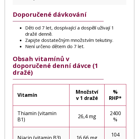
Doporučené dávkování
Děti od 7 let, dospívající a dospělí užívají 1
dražé denně.
Zapijte dostatečným množstvím tekutiny.
Není určeno dětem do 7 let.
Obsah vitamínů v
doporučené denní dávce (1
dražé)
Množství
%
Vitamín
v 1 dražé
RHP*
Thiamin (vitamin
2400
26,4 mg
B1)
%
104
Niacin (vitamin B3)
16,66 mg