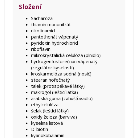
Složení
Sacharóza
thiamin mononitrát
nikotinamid
pantothenát vápenatý
pyridoxin hydrochlorid
riboflavin
mikrokrystalická celulóza (plnidlo)
hydrogenfosforečnan vápenatý
(regulátor kyselosti)
kroskarmelóza sodná (nosič)
stearan hořečnatý
talek (protispékavé látky)
makrogol (lešticí látka)
arabská guma (zahušťovadlo)
ethylcelulóza
šelak (lešticí látky)
oxidy železa (barviva)
kyselina listová
D-biotin
kyanokobalamin