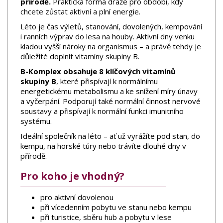
přírodě.
Praktická forma dražé pro období, kdy
chcete zůstat aktivní a plní energie.
Léto je čas výletů, stanování, dovolených, kempování
i ranních výprav do lesa na houby. Aktivní dny venku
kladou vyšší nároky na organismus – a právě tehdy je
důležité doplnit vitamíny skupiny B.
B-Komplex obsahuje 8 klíčových vitamínů
skupiny B
, které přispívají k normálnímu
energetickému metabolismu a ke snížení míry únavy
a vyčerpání. Podporují také normální činnost nervové
soustavy a přispívají k normální funkci imunitního
systému.
Ideální společník na léto – ať už vyrážíte pod stan, do
kempu, na horské túry nebo trávíte dlouhé dny v
přírodě.
Pro koho je vhodný?
pro aktivní dovolenou
při vícedenním pobytu ve stanu nebo kempu
při turistice, sběru hub a pobytu v lese