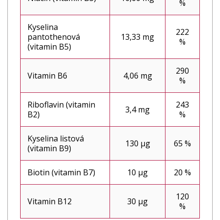
%
Kyselina
222
pantothenová
13,33 mg
%
(vitamin B5)
290
Vitamin B6
4,06 mg
%
Riboflavin (vitamin
243
3,4 mg
B2)
%
Kyselina listová
130 µg
65 %
(vitamin B9)
Biotin (vitamin B7)
10 µg
20 %
120
Vitamin B12
30 µg
%