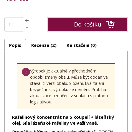
+
Do košíku
-
Popis
Recenze (2)
Ke stažení (0)
Výrobek je aktuálně v přechodném
!
období změny obalu. Může být dodán ve
stávající verzi obalu. Složení, kvalita ani
bezpečnost výrobku se nemění. Probíhá
aktualizace označení v souladu s platnou
legislativou.
Rašelinový koncentrát na 5 koupelí + lázeňský
olej. Síla lázeňské rašeliny ve vaší vaně.
Proměňte běžnou koupel v relaxační rituál. ROSEN