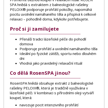
SPA hnědá s extraktem z balneologické rašeliny
PELOIX® podporuje prohřátí pokožky, napomáhá
pocitu uvolnění namáhaného těla a přispívá k celkové
relaxaci – pohodlně doma, kdykoliv potřebujete.
Proč si ji zamilujete
Přenáší tradici lázeňské péče do pohodlí
domova
Podporuje prohřátí a uvolnění namáhaného těla
Ideální po fyzické zátěži, sportu nebo dlouhém
dni
Vhodná jako pravidelný relaxační rituál
Co dělá RosenSPA jinou?
RosenSPA hnědá obsahuje extrakt z balneologické
rašeliny PELOIX®, která je tradičně využívána v
lázeňské péči. V kombinaci s přírodními oleji vytváří
koupel, která:
navozuje pocit intenzivního prohřátí