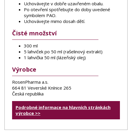
Uchovávejte v dobře uzavřeném obalu.
Po otevření spotřebujte do doby uvedené
symbolem PAO.
Uchovávejte mimo dosah dětí.
Čisté množství
300 ml
5 lahviček po 50 ml (rašelinový extrakt)
1 lahvička 50 ml (lázeňský olej)
Výrobce
RosenPharma a.s.
664 81 Veverské Knínice 265
Česká republika
Podrobné informace na hlavních stránkách
výrobce >>