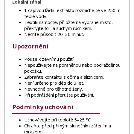
Lokální zábal
1 čajovou lžičku extraktu rozmíchejte ve 250 ml
teplé vody.
Textilii namočte, přiložte na vybrané místo,
překryjte fólií a suchým ručníkem.
Nechte působit 20–30 minut.
Upozornění
Pouze k zevnímu použití.
Nepoužívejte na poraněnou nebo podrážděnou
pokožku.
Zabraňte kontaktu s očima a sliznicemi.
Není určeno pro děti do 3 let.
Nevhodné pro těhotné ženy.
Při podráždění přerušte používání.
Podmínky uchování
Uchovávejte při teplotě 5–25 °C.
Chraňte před přímým slunečním zářením a
mrazem.