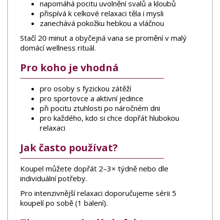
napomáhá pocitu uvolnění svalů a kloubů
přispívá k celkové relaxaci těla i mysli
zanechává pokožku hebkou a vláčnou
Stačí 20 minut a obyčejná vana se promění v malý
domácí wellness rituál.
Pro koho je vhodná
pro osoby s fyzickou zátěží
pro sportovce a aktivní jedince
při pocitu ztuhlosti po náročném dni
pro každého, kdo si chce dopřát hlubokou
relaxaci
Jak často používat?
Koupel můžete dopřát 2–3× týdně nebo dle
individuální potřeby.
Pro intenzivnější relaxaci doporučujeme sérii 5
koupelí po sobě (1 balení).