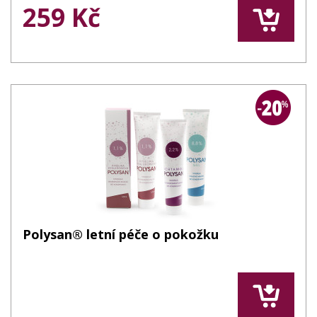
259 Kč
Polysan® letní péče o pokožku