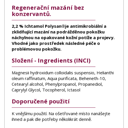
Regenerační mazání bez
konzervantů.
2,2 % Ichtamol Polysan®je antimikrobiální a
zklidňující mazání na podrážděnou pokožku
náchylnou na opakované kožní potíže a projevy.
Vhodné jako prostředek následné péče o
problémovou pokožku.
Složení - Ingredients (INCI)
Magnesii hydroxidum colloidalis suspensio, Helianthi
oleum raffinatum, Aqua purificata, Beheneth-10,
Cetearyl alcohol, Phenylpropanol, Propanediol,
Caprylyl Glycol, Tocopherol, Ictasol
Doporučené použití
K vnějšímu použití. Na ošetřované místo nanášejte
ihned a pak dle potřeby několikrát denně.