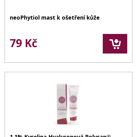
neoPhytiol mast k ošetření kůže
79 Kč
1,1% Kyselina Hyaluronová Polysan®