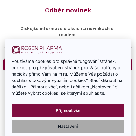
Odběr novinek
Získejte informace o akcích a novinkách e-
mailem.
E-
mailová
Používáme cookies pro správné fungování stránek,
adresa
Přihlásit
cookies pro přizpůsobení stránek pro Vaše potřeby a
nabídky přímo Vám na míru. Můžeme Vás požádat o
Souhlasím se zasíláním e-mailové komunikace.
souhlas s takovým využitím cookies? Stačí kliknout na
tlačítko: „Přijmout vše“, nebo tlačítkem „Nastavení“ si
můžete vybrat cookies, se kterými souhlasíte.
Přijmout vše
RosenPharma a.s. 2026 Všechna práva vyhrazena -
Nastavení
www.rosenpharma.cz