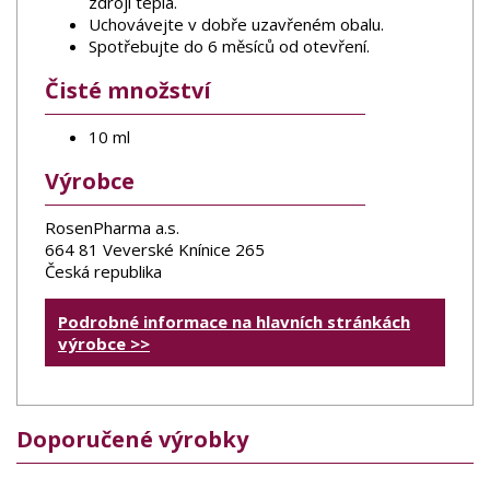
zdroji tepla.
Uchovávejte v dobře uzavřeném obalu.
Spotřebujte do 6 měsíců od otevření.
Čisté množství
10 ml
Výrobce
RosenPharma a.s.
664 81 Veverské Knínice 265
Česká republika
Podrobné informace na hlavních stránkách
výrobce >>
Doporučené výrobky