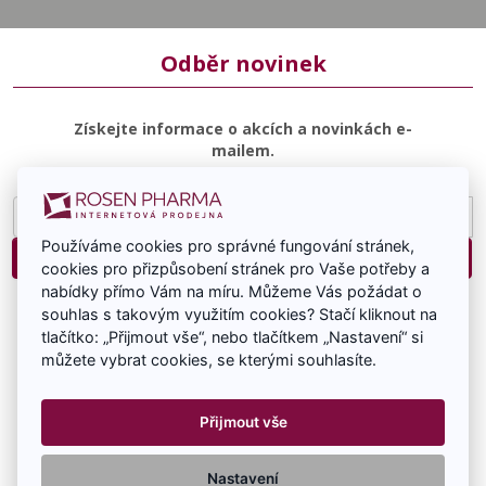
Odběr novinek
Získejte informace o akcích a novinkách e-
mailem.
E-
mailová
Používáme cookies pro správné fungování stránek,
adresa
Přihlásit
cookies pro přizpůsobení stránek pro Vaše potřeby a
nabídky přímo Vám na míru. Můžeme Vás požádat o
Souhlasím se zasíláním e-mailové komunikace.
souhlas s takovým využitím cookies? Stačí kliknout na
tlačítko: „Přijmout vše“, nebo tlačítkem „Nastavení“ si
můžete vybrat cookies, se kterými souhlasíte.
Přijmout vše
RosenPharma a.s. 2026 Všechna práva vyhrazena -
Nastavení