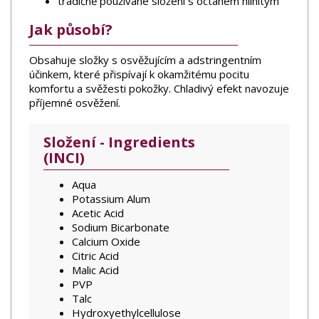
tradičně používané složení s octanem hlinitým
Jak působí?
Obsahuje složky s osvěžujícím a adstringentním
účinkem, které přispívají k okamžitému pocitu
komfortu a svěžesti pokožky. Chladivý efekt navozuje
příjemné osvěžení.
Složení - Ingredients
(INCI)
Aqua
Potassium Alum
Acetic Acid
Sodium Bicarbonate
Calcium Oxide
Citric Acid
Malic Acid
PVP
Talc
Hydroxyethylcellulose