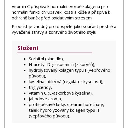
Vitamin C přispívá k normální tvorbě kolagenu pro
normální funkci chrupavek, kostí a kůže a přispívá k
ochraně buněk před oxidativním stresem.
Produkt je vhodný pro dospělé jako součást pestré a
vyvážené stravy a zdravého životního stylu
Složení
Sorbitol (sladidlo),
N-acetyl-D-glukosamin (z korýšů),
hydrolyzovaný kolagen typu I (vepřového
původu),
kyselina jablečná (regulátor kyselosti),
triglyceridy,
vitamin C (L-askorbová kyselina),
jahodové aroma,
protispékavé látky: stearan hořečnatý,
talek; hydrolyzovaný kolagen typu II
(vepřového původu).