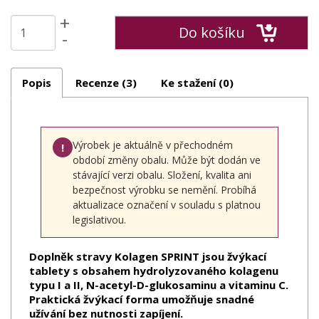
+
Do košíku
-
Popis
Recenze (3)
Ke stažení (0)
Výrobek je aktuálně v přechodném
!
období změny obalu. Může být dodán ve
stávající verzi obalu. Složení, kvalita ani
bezpečnost výrobku se nemění. Probíhá
aktualizace označení v souladu s platnou
legislativou.
Doplněk stravy Kolagen SPRINT jsou žvýkací
tablety s obsahem hydrolyzovaného kolagenu
typu I a II, N-acetyl-D-glukosaminu a vitaminu C.
Praktická žvýkací forma umožňuje snadné
užívání bez nutnosti zapíjení.