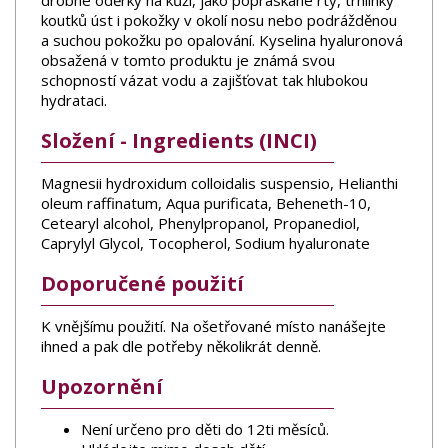
drobné oděrky na kůži, jako popraskané rty, trhlinky
koutků úst i pokožky v okolí nosu nebo podrážděnou
a suchou pokožku po opalování. Kyselina hyaluronová
obsažená v tomto produktu je známá svou
schopností vázat vodu a zajišťovat tak hlubokou
hydrataci.
Složení - Ingredients (INCI)
Magnesii hydroxidum colloidalis suspensio, Helianthi
oleum raffinatum, Aqua purificata, Beheneth-10,
Cetearyl alcohol, Phenylpropanol, Propanediol,
Caprylyl Glycol, Tocopherol, Sodium hyaluronate
Doporučené použití
K vnějšímu použití. Na ošetřované místo nanášejte
ihned a pak dle potřeby několikrát denně.
Upozornění
Není určeno pro děti do 12ti měsíců.