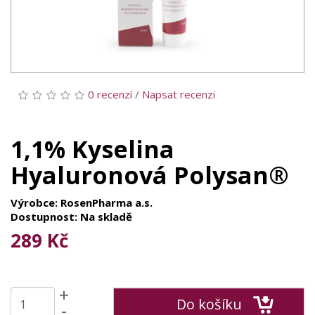
0 recenzí
/
Napsat recenzi
1,1% Kyselina
Hyaluronová Polysan®
Výrobce: RosenPharma a.s.
Dostupnost: Na skladě
289 Kč
+
Do košíku
-