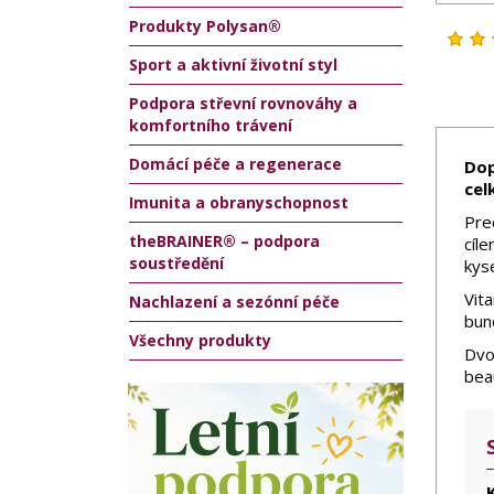
Produkty Polysan®
Sport a aktivní životní styl
Podpora střevní rovnováhy a
komfortního trávení
Domácí péče a regenerace
Dop
cel
Imunita a obranyschopnost
Pre
theBRAINER® – podpora
cíle
soustředění
kys
Vita
Nachlazení a sezónní péče
bun
Všechny produkty
Dvo
beau