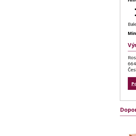
Bal
Min
Vý
Ros
664
Čes
P
Dopor