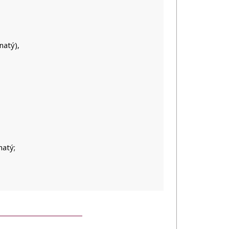
natý),
natý;