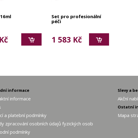
 16ml
Set pro profesionální
péči
Kč
1 583 Kč
adní informace
Slevy a b
ktní informace
Akční nab
s
Ostatní 
í a platební podmínky
Mapa str
y zpracování osobních údajů fyzických osob
odní podmínky