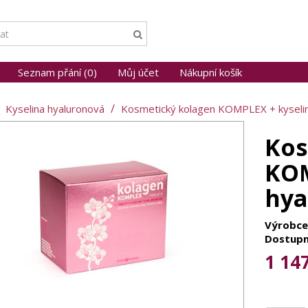
Seznam přání (0)
Můj účet
Nákupní košík
Kyselina hyaluronová
Kosmetický kolagen KOMPLEX + kyselin
Kos
KOM
hya
Výrobce
Dostupn
1 14