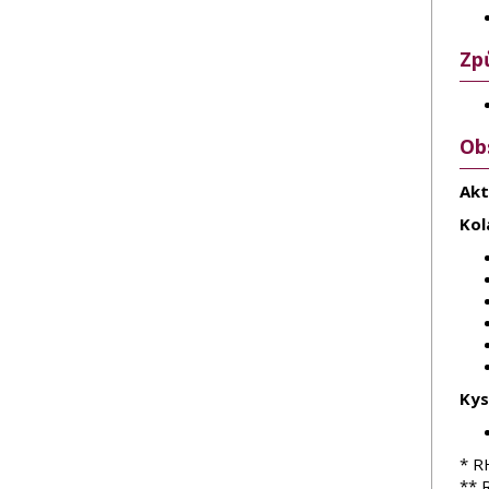
Zp
Ob
Akt
Kol
Kys
* R
** 