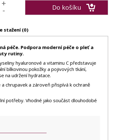
+
Do košíku
-
e stažení (0)
ená péče. Podpora moderní péče o pleť a
ty rutiny.
yseliny hyaluronové a vitaminu C představuje
ní bílkovinou pokožky a pojivových tkání,
se na udržení hydratace.
e a chrupavek a zároveň přispívá k ochraně
ální potřeby. Vhodné jako součást dlouhodobé