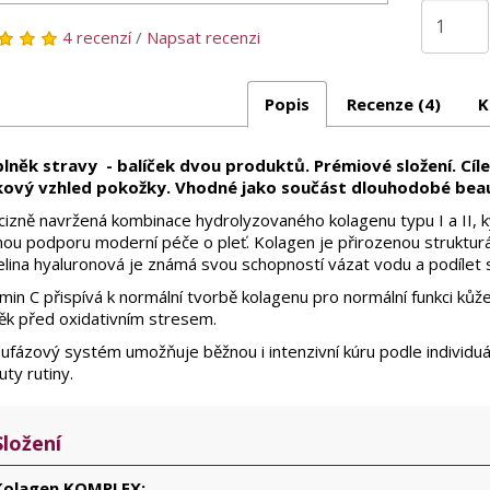
4 recenzí
/
Napsat recenzi
Popis
Recenze (4)
K
lněk stravy - balíček dvou produktů. Prémiové složení. Cíl
kový vzhled pokožky. Vhodné jako součást dlouhodobé beau
cizně navržená kombinace hydrolyzovaného kolagenu typu I a II, k
nou podporu moderní péče o pleť. Kolagen je přirozenou strukturál
elina hyaluronová je známá svou schopností vázat vodu a podílet 
min C přispívá k normální tvorbě kolagenu pro normální funkci kůž
ěk před oxidativním stresem.
ufázový systém umožňuje běžnou i intenzivní kúru podle individu
ty rutiny.
Složení
Kolagen KOMPLEX: