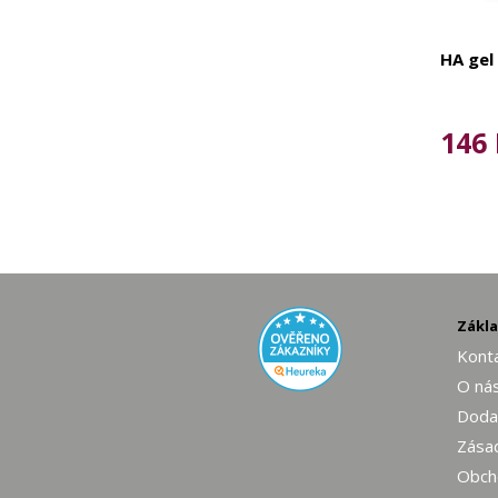
HA gel
146 
Zákl
Konta
O ná
Dodac
Zásad
Obch