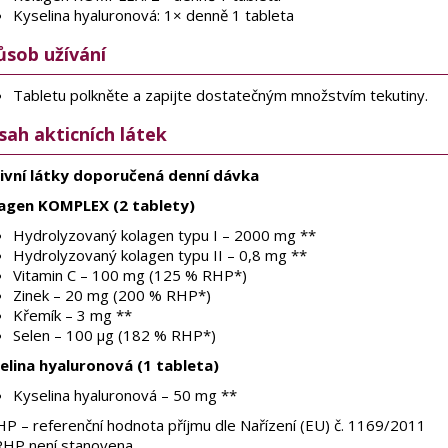
Kyselina hyaluronová: 1× denně 1 tableta
ůsob užívání
Tabletu polkněte a zapijte dostatečným množstvím tekutiny.
sah akticních látek
ivní látky doporučená denní dávka
agen KOMPLEX (2 tablety)
Hydrolyzovaný kolagen typu I – 2000 mg **
Hydrolyzovaný kolagen typu II – 0,8 mg **
Vitamin C – 100 mg (125 % RHP*)
Zinek – 20 mg (200 % RHP*)
Křemík – 3 mg **
Selen – 100 µg (182 % RHP*)
elina hyaluronová (1 tableta)
Kyselina hyaluronová – 50 mg **
HP – referenční hodnota příjmu dle Nařízení (EU) č. 1169/2011
RHP není stanovena