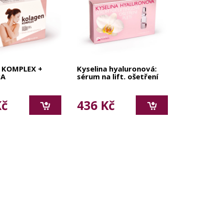
 KOMPLEX +
Kyselina hyaluronová:
PA
sérum na lift. ošetření
Kč
436 Kč