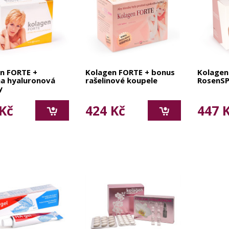
n FORTE +
Kolagen FORTE + bonus
Kolagen
na hyaluronová
rašelinové koupele
RosenS
y
Kč
424 Kč
447 