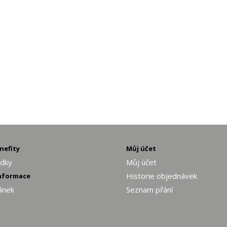
enefity
Můj účet
ídky
Můj účet
Historie objednávek
informace
ánek
Seznam přání