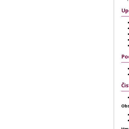
Up
Po
Či
Obs
Hmo