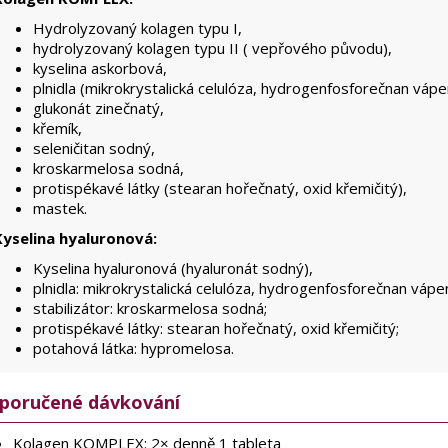
Hydrolyzovaný kolagen typu I,
hydrolyzovaný kolagen typu II ( vepřového původu),
kyselina askorbová,
plnidla (mikrokrystalická celulóza, hydrogenfosforečnan vápe
glukonát zinečnatý,
křemík,
seleničitan sodný,
kroskarmelosa sodná,
protispékavé látky (stearan hořečnatý, oxid křemičitý),
mastek.
Kyselina hyaluronová:
Kyselina hyaluronová (hyaluronát sodný),
plnidla: mikrokrystalická celulóza, hydrogenfosforečnan vápe
stabilizátor: kroskarmelosa sodná;
protispékavé látky: stearan hořečnatý, oxid křemičitý;
potahová látka: hypromelosa.
poručené dávkování
Kolagen KOMPLEX: 2× denně 1 tableta