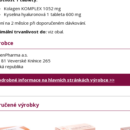
Kolagen KOMPLEX 1052 mg
Kyselina hyaluronová 1 tableta 600 mg
ení na 2 měsíce při doporučeném dávkování.
imální trvanlivost do:
viz obal.
robce
enPharma a.s.
 81 Veverské Knínice 265
ká republika
odrobné informace na hlavních stránkách výrobce >>
učené výrobky