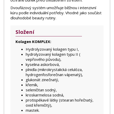
ochraně buněk před oxidativním stresem.
Dvoufázový systém umožňuje běžnou i intenzivní
kúru podle individuální potřeby. Vhodné jako součást
dlouhodobé beauty rutiny.
Složení
Kolagen KOMPLEX:
Hydrolyzovaný kolagen typu I,
hydrolyzovaný kolagen typu II (
vepřového původu),
kyselina askorbová,
plnidla (mikrokrystalická celulóza,
hydrogenfosforečnan vápenatý),
glukonát zinečnatý,
křemík,
seleničitan sodný,
kroskarmelosa sodná,
protispékavé látky (stearan hořečnatý,
oxid křemičitý),
mastek.