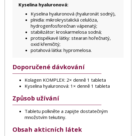
Kyselina hyaluronová:
Kyselina hyaluronová (hyaluronát sodný),
plnidla: mikrokrystalická celulóza,
hydrogenfosforečnan vápenatý;
stabilizátor: kroskarmelosa sodná;
protispékavé látky: stearan hořečnatý,
oxid křemičitý;
potahová látka: hypromelosa.
Doporučené dávkování
Kolagen KOMPLEX: 2× denně 1 tableta
Kyselina hyaluronová: 1× denně 1 tableta
Způsob užívání
Tabletu polkněte a zapijte dostatečným
množstvím tekutiny.
Obsah akticních látek