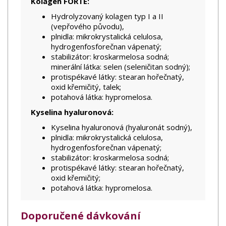
Kolagen FORTE:
Hydrolyzovaný kolagen typ I a II
(vepřového původu),
plnidla: mikrokrystalická celulosa,
hydrogenfosforečnan vápenatý;
stabilizátor: kroskarmelosa sodná;
minerální látka: selen (seleničitan sodný);
protispékavé látky: stearan hořečnatý,
oxid křemičitý, talek;
potahová látka: hypromelosa.
Kyselina hyaluronová:
Kyselina hyaluronová (hyaluronát sodný),
plnidla: mikrokrystalická celulosa,
hydrogenfosforečnan vápenatý;
stabilizátor: kroskarmelosa sodná;
protispékavé látky: stearan hořečnatý,
oxid křemičitý;
potahová látka: hypromelosa.
Doporučené dávkování