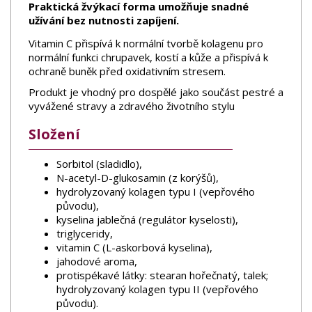
Praktická žvýkací forma umožňuje snadné
užívání bez nutnosti zapíjení.
Vitamin C přispívá k normální tvorbě kolagenu pro
normální funkci chrupavek, kostí a kůže a přispívá k
ochraně buněk před oxidativním stresem.
Produkt je vhodný pro dospělé jako součást pestré a
vyvážené stravy a zdravého životního stylu
Složení
Sorbitol (sladidlo),
N-acetyl-D-glukosamin (z korýšů),
hydrolyzovaný kolagen typu I (vepřového
původu),
kyselina jablečná (regulátor kyselosti),
triglyceridy,
vitamin C (L-askorbová kyselina),
jahodové aroma,
protispékavé látky: stearan hořečnatý, talek;
hydrolyzovaný kolagen typu II (vepřového
původu).