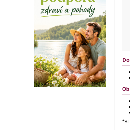
Do
Ob
*RH