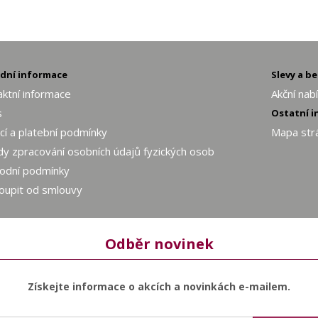
adní informace
Slevy a b
ktní informace
Akční nab
s
Ostatní 
í a platební podmínky
Mapa str
y zpracování osobních údajů fyzických osob
odní podmínky
oupit od smlouvy
Odběr novinek
Získejte informace o akcích a novinkách e-mailem.