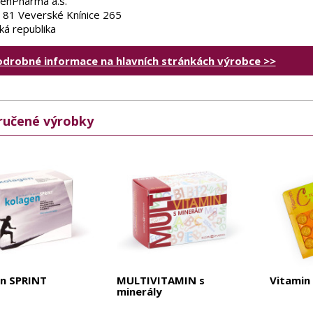
enPharma a.s.
 81 Veverské Knínice 265
ká republika
odrobné informace na hlavních stránkách výrobce >>
učené výrobky
n SPRINT
MULTIVITAMIN s
Vitamin
minerály