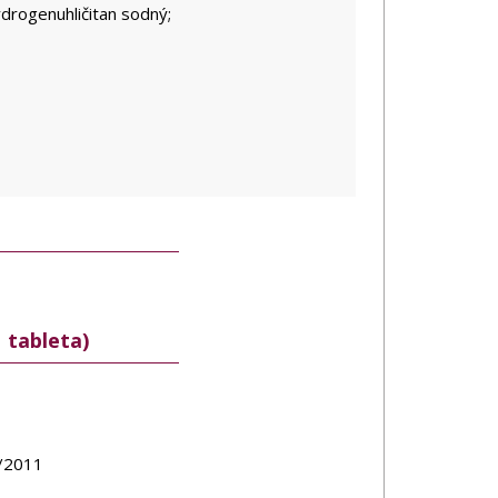
ydrogenuhličitan sodný;
 tableta)
9/2011