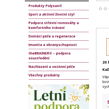
Produkty Polysan®
Sport a aktivní životní styl
Podpora střevní rovnováhy a
komfortního trávení
Domácí péče a regenerace
Imunita a obranyschopnost
theBRAINER® – podpora
soustředění
20 
Nachlazení a sezónní péče
Kaž
Všechny produkty
Vápn
kost
vyc