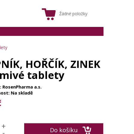
Žádné položky
lety
NÍK, HOŘČÍK, ZINEK
umivé tablety
: RosenPharma a.s.
ost: Na skladě
č
+
Do košíku
-