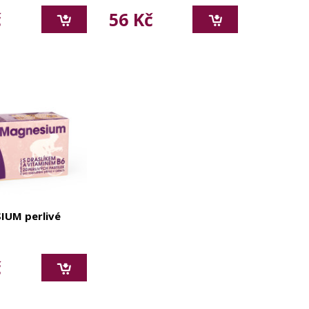
č
56 Kč
IUM perlivé
č