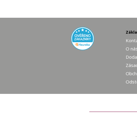
Zákl
Konta
O ná
Dodac
Zásad
Obch
Odst