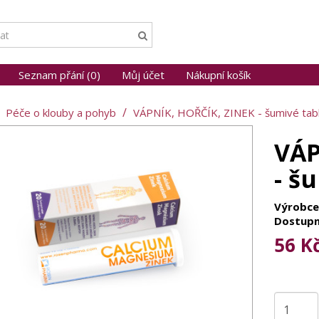
Seznam přání (0)
Můj účet
Nákupní košík
Péče o klouby a pohyb
VÁPNÍK, HOŘČÍK, ZINEK - šumivé tab
VÁP
- š
Výrobce
Dostupn
56 K