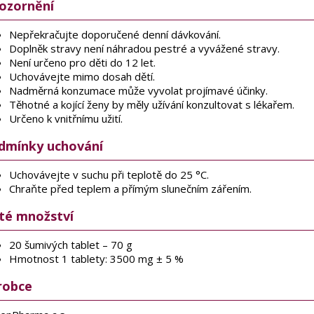
ozornění
Nepřekračujte doporučené denní dávkování.
Doplněk stravy není náhradou pestré a vyvážené stravy.
Není určeno pro děti do 12 let.
Uchovávejte mimo dosah dětí.
Nadměrná konzumace může vyvolat projímavé účinky.
Těhotné a kojící ženy by měly užívání konzultovat s lékařem.
Určeno k vnitřnímu užití.
dmínky uchování
Uchovávejte v suchu při teplotě do 25 °C.
Chraňte před teplem a přímým slunečním zářením.
sté množství
20 šumivých tablet – 70 g
Hmotnost 1 tablety: 3500 mg ± 5 %
robce