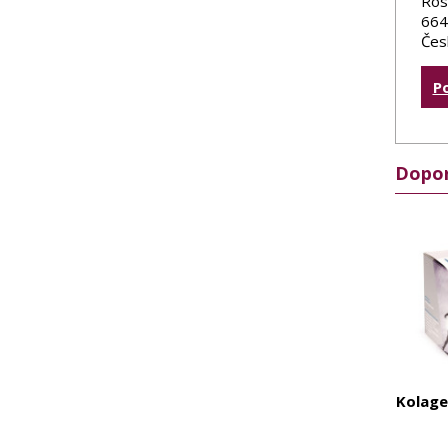
Ros
664
Čes
P
Dopor
Kolage