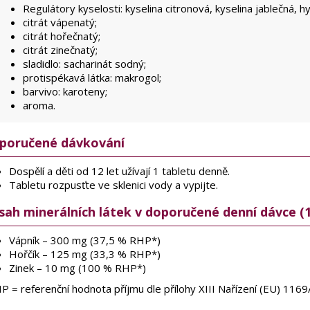
Regulátory kyselosti: kyselina citronová, kyselina jablečná, h
citrát vápenatý;
citrát hořečnatý;
citrát zinečnatý;
sladidlo: sacharinát sodný;
protispékavá látka: makrogol;
barvivo: karoteny;
aroma.
poručené dávkování
Dospělí a děti od 12 let užívají 1 tabletu denně.
Tabletu rozpusťte ve sklenici vody a vypijte.
sah minerálních látek v doporučené denní dávce (1
Vápník – 300 mg (37,5 % RHP*)
Hořčík – 125 mg (33,3 % RHP*)
Zinek – 10 mg (100 % RHP*)
P = referenční hodnota příjmu dle přílohy XIII Nařízení (EU) 116