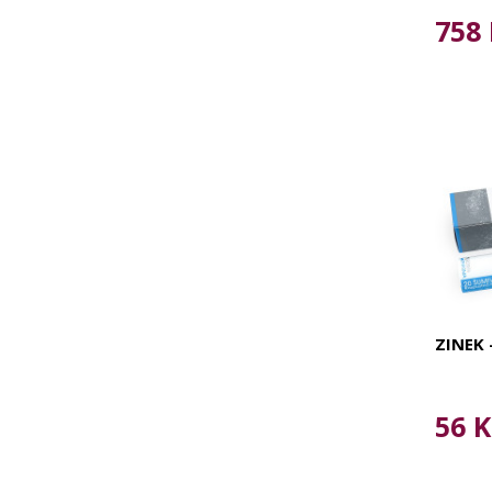
758 
ZINEK 
56 K