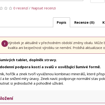
0 recenzí
/
Napsat recenzi
Popis
Recenze (0)
K
Výrobek je aktuálně v přechodném období změny obalu. Může být 
!
kvalita ani bezpečnost výrobku se nemění. Probíhá aktualizace oz
šumivých tablet, doplněk stravy.
dodenní podpora kostí a svalů v osvěžující šumivé formě.
ík, hořčík a zinek tvoří vyváženou kombinaci minerálů, které přispí
í a ke snížení míry únavy. Zinek navíc podporuje normální stav pok
hutnat si jednoduché a pohodlné užívání.
Složení