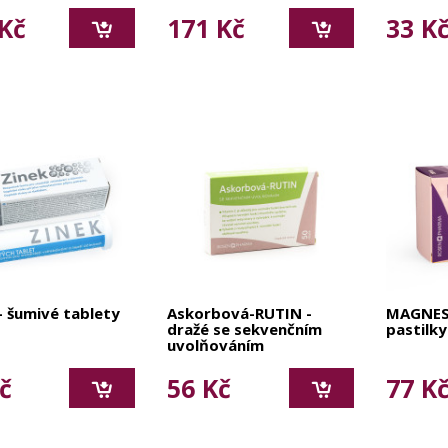
Kč
171 Kč
33 K
- šumivé tablety
Askorbová-RUTIN -
MAGNES
dražé se sekvenčním
pastilky
uvolňováním
č
56 Kč
77 K