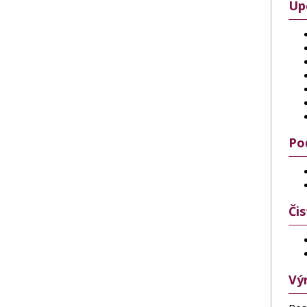
Up
Po
Či
Vý