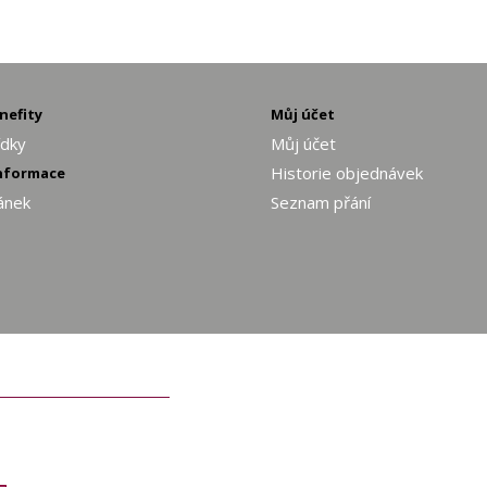
enefity
Můj účet
ídky
Můj účet
Historie objednávek
informace
ánek
Seznam přání