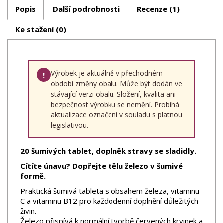
Popis
Další podrobnosti
Recenze (1)
Ke stažení (0)
Výrobek je aktuálně v přechodném
!
období změny obalu. Může být dodán ve
stávající verzi obalu. Složení, kvalita ani
bezpečnost výrobku se nemění. Probíhá
aktualizace označení v souladu s platnou
legislativou.
20 šumivých tablet, doplněk stravy se s
ladidly.
Cítíte únavu? Dopřejte tělu železo v šumivé
formě.
Praktická šumivá tableta s obsahem železa, vitaminu
C a vitaminu B12 pro každodenní doplnění důležitých
živin.
Železo přispívá k normální tvorbě červených krvinek a