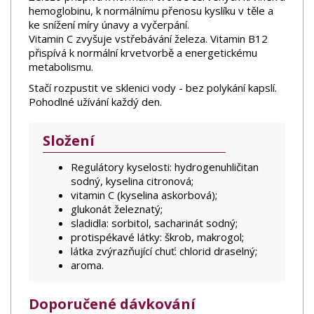
hemoglobinu, k normálnímu přenosu kyslíku v těle a
ke snížení míry únavy a vyčerpání.
Vitamin C zvyšuje vstřebávání železa. Vitamin B12
přispívá k normální krvetvorbě a energetickému
metabolismu.
Stačí rozpustit ve sklenici vody - bez polykání kapslí.
Pohodlné užívání každý den.
Složení
Regulátory kyselosti: hydrogenuhličitan
sodný, kyselina citronová;
vitamin C (kyselina askorbová);
glukonát železnatý;
sladidla: sorbitol, sacharinát sodný;
protispékavé látky: škrob, makrogol;
látka zvýrazňující chuť: chlorid draselný;
aroma.
Doporučené dávkování