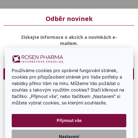
Odběr novinek
Získejte informace o akcích a novinkách e-
mailem.
E-
mailová
Používáme cookies pro správné fungování stránek,
adresa
Přihlásit
cookies pro přizpůsobení stránek pro Vaše potřeby a
nabídky přímo Vám na míru. Můžeme Vás požádat o
Souhlasím se zasíláním e-mailové komunikace.
souhlas s takovým využitím cookies? Stačí kliknout na
tlačítko: „Přijmout vše“, nebo tlačítkem „Nastavení“ si
můžete vybrat cookies, se kterými souhlasíte.
Přijmout vše
RosenPharma a.s. 2026 Všechna práva vyhrazena -
Nastavení