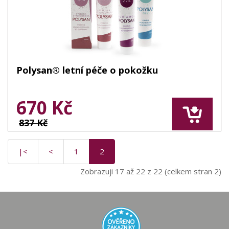
Polysan® letní péče o pokožku
670 Kč
837 Kč
|<
<
1
2
Zobrazuji 17 až 22 z 22 (celkem stran 2)