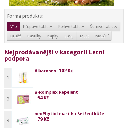
Forma produktu:
Vše
Křupavé tablety
Perlivé tablety
Šumivé tablety
Dražé
Pastilky
Kapky
Sprej
Mast
Mazání
Nejprodávanějši v kategorii Letní
podpora
102 Kč
Alkarosen
1
B-komplex Repelent
54 Kč
2
neoPhytiol mast k ošetření kůže
79 Kč
3